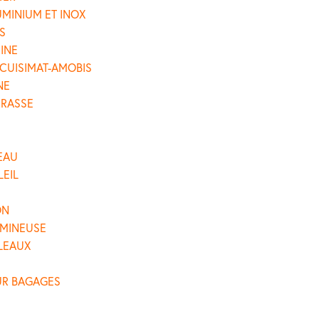
UMINIUM ET INOX
S
SINE
 CUISIMAT-AMOBIS
NE
RRASSE
EAU
LEIL
ON
UMINEUSE
LEAUX
UR BAGAGES