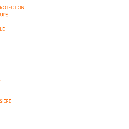
PROTECTION
JUPE
BLE
S
K
SIERE