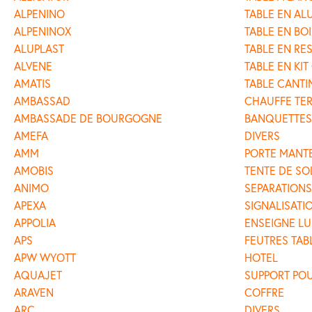
ALPENINO
TABLE EN AL
ALPENINOX
TABLE EN BOI
ALUPLAST
TABLE EN RE
ALVENE
TABLE EN KIT
AMATIS
TABLE CANTI
AMBASSAD
CHAUFFE TE
AMBASSADE DE BOURGOGNE
BANQUETTES
AMEFA
DIVERS
AMM
PORTE MANT
AMOBIS
TENTE DE SO
ANIMO
SEPARATIONS
APEXA
SIGNALISATI
APPOLIA
ENSEIGNE L
APS
FEUTRES TAB
APW WYOTT
HOTEL
AQUAJET
SUPPORT PO
ARAVEN
COFFRE
ARC
DIVERS