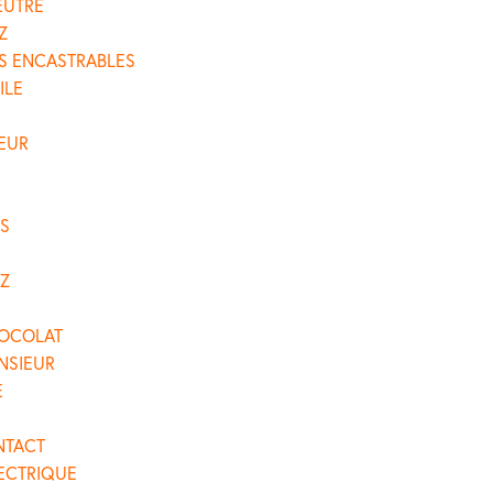
EUTRE
Z
S ENCASTRABLES
ILE
E
EUR
S
Z
OCOLAT
NSIEUR
E
NTACT
ECTRIQUE