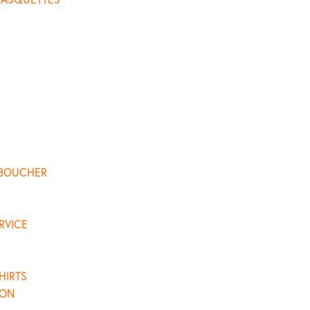
 BOUCHER
RVICE
HIRTS
LON