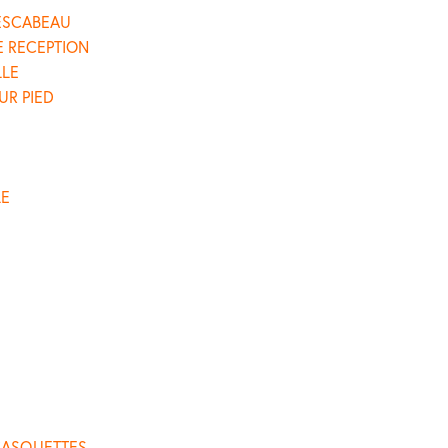
 ESCABEAU
E RECEPTION
LLE
UR PIED
LE
CASQUETTES