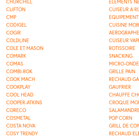
CHURCHILL
ELEMENTS N
CLIFTON
CUISEUR A RI
CMP
EQUIPEMENT
CODIGEL
CUISINE MOB
COGIR
AEROGRAPH
COLDLINE
CUISEUR VAP
COLE ET MASON
ROTISSOIRE
COMARK
SNACKING
COMAS
MICRO-ONDE
COMBI-ROK
GRILLE PAIN
COOK MACH
RECHAUD GA
COOKPLAY
GAUFRIER
COOL HEAD
CHAUFFE CH
COOPER-ATKINS
CROQUE MO
CORECO
SALAMANDR
COSMETAL
POP CORN
COSTA NOVA
GRILL DE CO
COSY TRENDY
RECHAUD EL