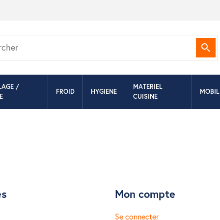
Rec
LAGE /
MATERIEL
FROID
HYGIENE
MOBIL
E
CUISINE
es
Mon compte
Se connecter