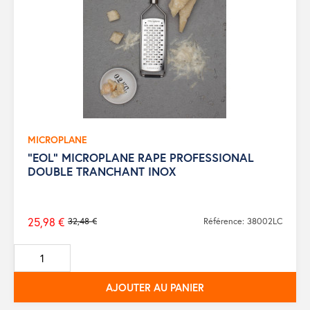
MICROPLANE
"EOL" MICROPLANE RAPE PROFESSIONAL
DOUBLE TRANCHANT INOX
25,98 €
32,48 €
Référence: 38002LC
Prix
de
base
AJOUTER AU PANIER