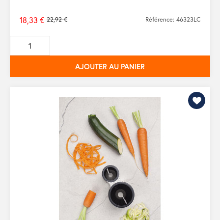
18,33 €
22,92 €
Référence: 46323LC
Prix
de
base
AJOUTER AU PANIER