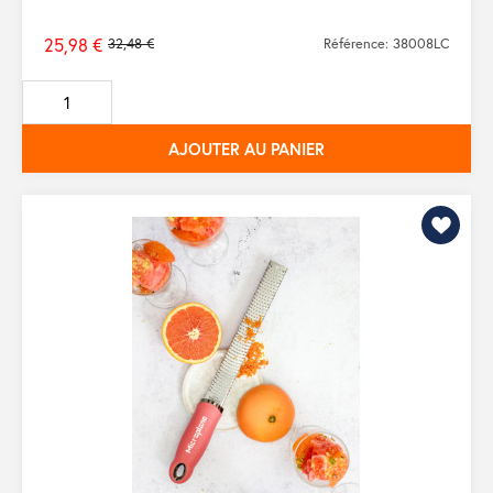
25,98 €
32,48 €
Référence: 38008LC
Prix
de
base
AJOUTER AU PANIER