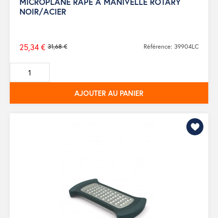
MICROPLANE RAPE A MANIVELLE ROTARY
NOIR/ACIER
25,34 €
31,68 €
Référence: 39904LC
Prix
de
base
AJOUTER AU PANIER