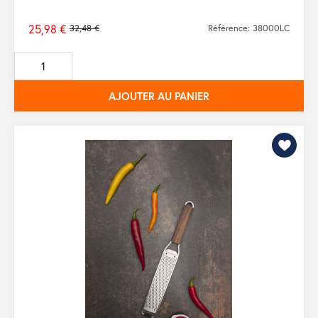
25,98 €
32,48 €
Référence: 38000LC
Prix
de
base
AJOUTER AU PANIER