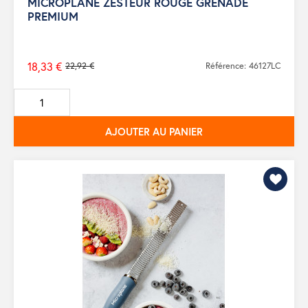
MICROPLANE ZESTEUR ROUGE GRENADE
PREMIUM
18,33 €
22,92 €
Référence: 46127LC
Prix
de
base
AJOUTER AU PANIER