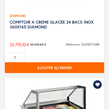
DIAMOND
COMPTOIR A CREME GLACEE 24 BACS INOX
360X165 DIAMOND
25 770,10 €
32 212,62 €
Référence: QUEB21V6BB
Prix
de
base
AJOUTER AU PANIER