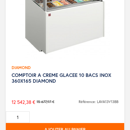
DIAMOND
COMPTOIR A CREME GLACEE 10 BACS INOX
360X165 DIAMOND
12 542,38 €
15 677,97 €
Référence: LAVA13V13BB
Prix
de
base
AJOUTER AU PANIER