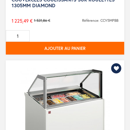
1305MM DIAMOND
1 225,49 €
1 531,86 €
Référence: CCV5MPBB
Prix
de
base
AJOUTER AU PANIER