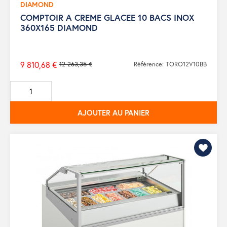
DIAMOND
COMPTOIR A CREME GLACEE 10 BACS INOX
360X165 DIAMOND
9 810,68 €
12 263,35 €
Référence: TORO12V10BB
Prix
de
base
AJOUTER AU PANIER