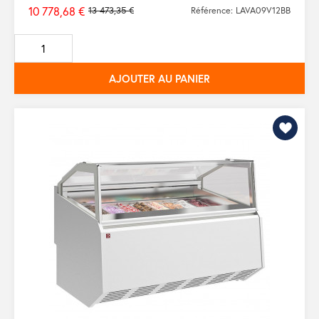
10 778,68 €
13 473,35 €
Référence: LAVA09V12BB
Prix
de
base
AJOUTER AU PANIER