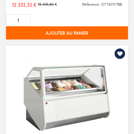
12 332,32 €
15 415,40 €
Référence: OTTA11V7BB
Prix
de
base
AJOUTER AU PANIER