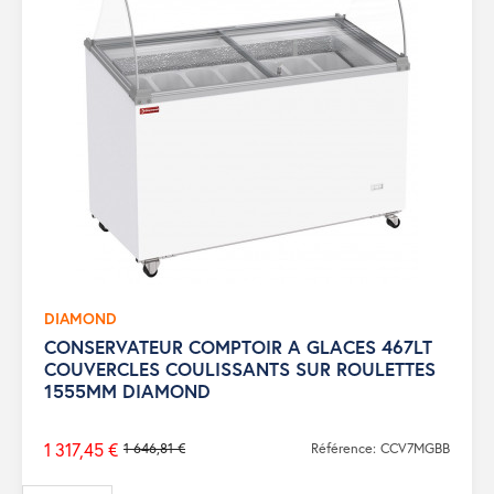
DIAMOND
CONSERVATEUR COMPTOIR A GLACES 467LT
COUVERCLES COULISSANTS SUR ROULETTES
1555MM DIAMOND
1 317,45 €
1 646,81 €
Référence: CCV7MGBB
Prix
de