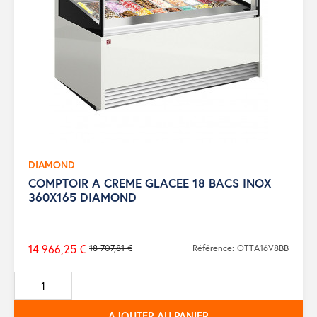
DIAMOND
COMPTOIR A CREME GLACEE 18 BACS INOX
360X165 DIAMOND
14 966,25 €
18 707,81 €
Référence: OTTA16V8BB
Prix
de
base
AJOUTER AU PANIER