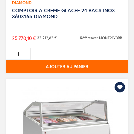
DIAMOND
COMPTOIR A CREME GLACEE 24 BACS INOX
360X165 DIAMOND
25 770,10 €
32 212,62 €
Référence: MONT21V3BB
Prix
de
base
AJOUTER AU PANIER