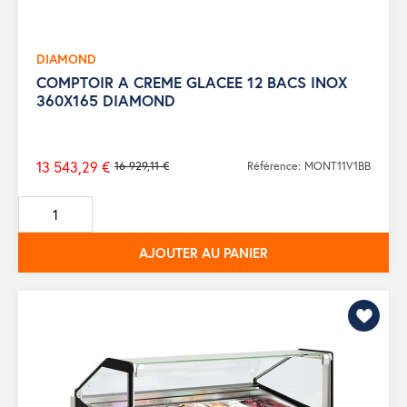
DIAMOND
COMPTOIR A CREME GLACEE 12 BACS INOX
360X165 DIAMOND
13 543,29 €
16 929,11 €
Référence: MONT11V1BB
Prix
de
base
AJOUTER AU PANIER