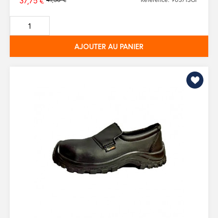
37,75 €
Prix
de
base
AJOUTER AU PANIER