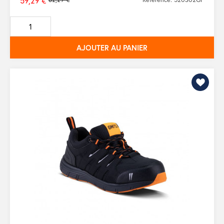
59,29 €
Prix
de
base
AJOUTER AU PANIER