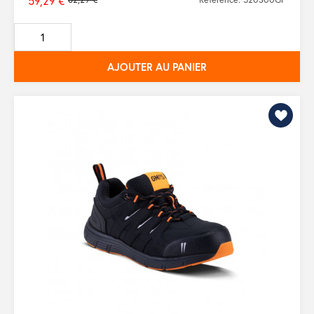
59,29 €
Prix
de
base
AJOUTER AU PANIER