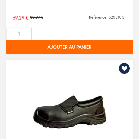
59,29 €
80,37 €
Référence: 520310GF
Prix
de
base
AJOUTER AU PANIER