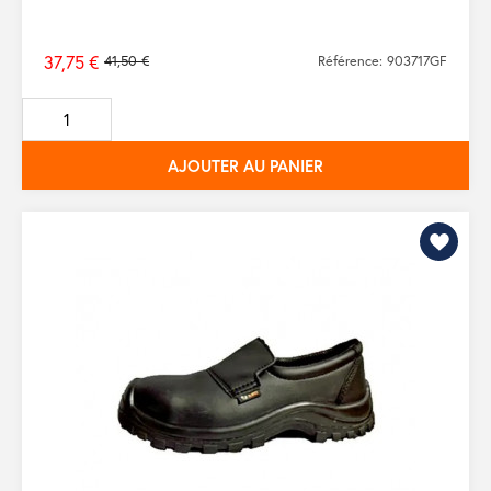
37,75 €
41,50 €
Référence: 903717GF
Prix
de
base
AJOUTER AU PANIER