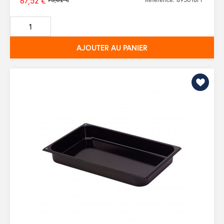
67,52 €
Prix
de
base
AJOUTER AU PANIER