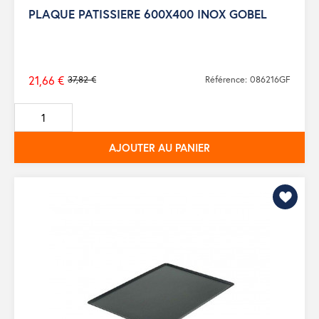
PLAQUE PATISSIERE 600X400 INOX GOBEL
21,66 €
37,82 €
Référence: 086216GF
Prix
de
base
AJOUTER AU PANIER