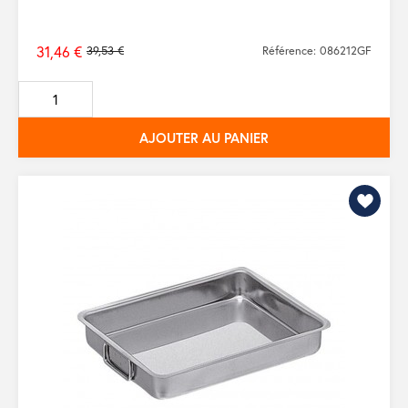
31,46 €
39,53 €
Référence: 086212GF
Prix
de
base
AJOUTER AU PANIER