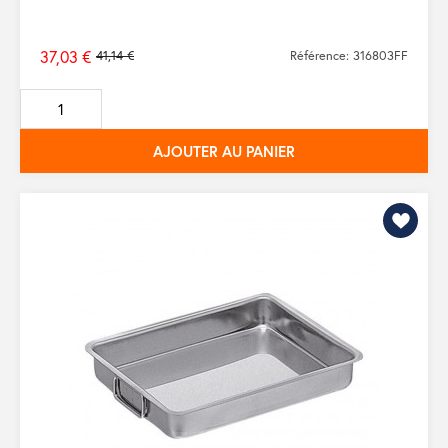
37,03 €
41,14 €
Référence: 316803FF
Prix
de
base
AJOUTER AU PANIER