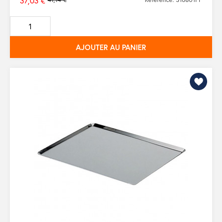
37,03 €
Prix
de
base
AJOUTER AU PANIER