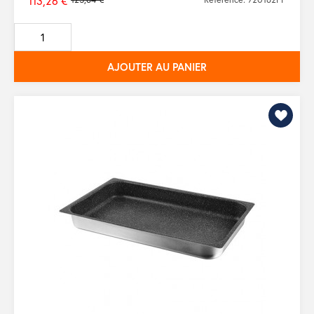
113,26 €
Prix
de
base
AJOUTER AU PANIER