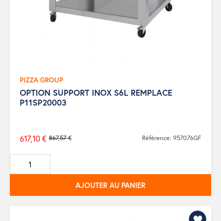
PIZZA GROUP
OPTION SUPPORT INOX S6L REMPLACE
P11SP20003
617,10 €
867,57 €
Référence: 957076GF
Prix
de
base
AJOUTER AU PANIER