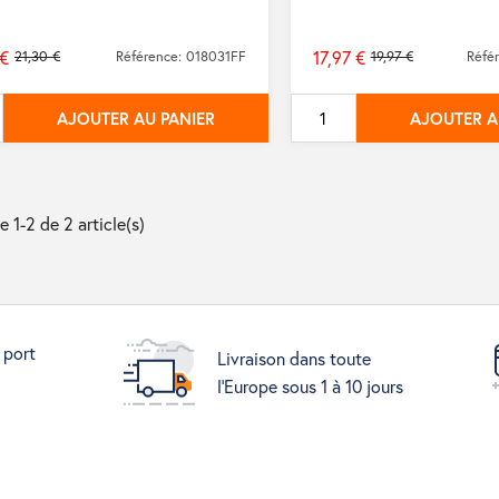
 €
17,97 €
21,30 €
Référence: 018031FF
19,97 €
Réfé
Prix
de
AJOUTER AU PANIER
AJOUTER A
base
e 1-2 de 2 article(s)
 port
Livraison dans toute
l'Europe sous 1 à 10 jours