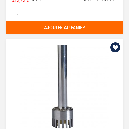
522,72 €
Prix
de
base
AJOUTER AU PANIER