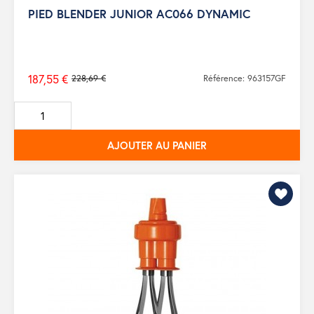
PIED BLENDER JUNIOR AC066 DYNAMIC
187,55 €
228,69 €
Référence: 963157GF
Prix
de
base
AJOUTER AU PANIER