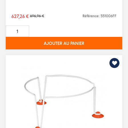
627,26 €
696,96 €
Référence: 551006FF
Prix
de
base
AJOUTER AU PANIER