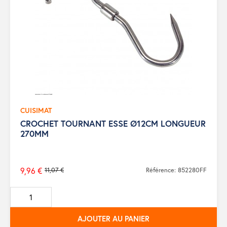
CUISIMAT
CROCHET TOURNANT ESSE Ø12CM LONGUEUR
270MM
9,96 €
11,07 €
Référence: 852280FF
Prix
de
base
AJOUTER AU PANIER