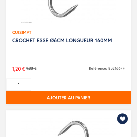
CUISIMAT
CROCHET ESSE Ø6CM LONGUEUR 160MM
1,20 €
1,33 €
Référence: 852166FF
Prix
de
base
AJOUTER AU PANIER