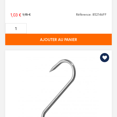
1,03 €
1,15 €
Référence: 852146FF
Prix
de
base
AJOUTER AU PANIER