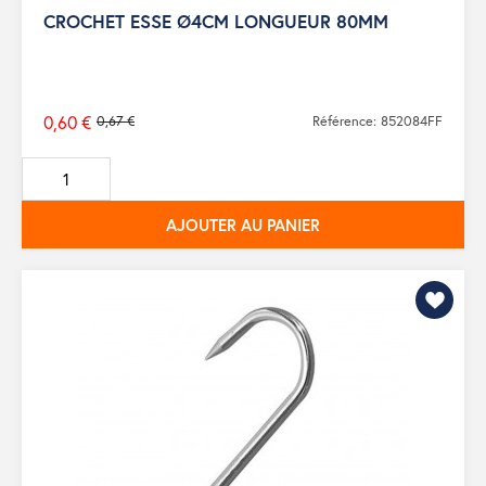
CROCHET ESSE Ø4CM LONGUEUR 80MM
0,60 €
0,67 €
Référence: 852084FF
Prix
de
base
AJOUTER AU PANIER