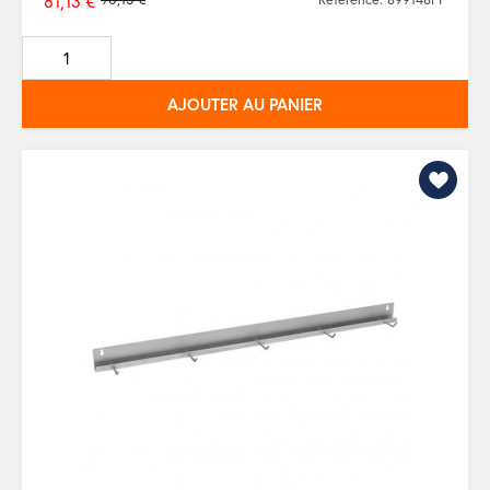
81,13 €
Prix
de
base
AJOUTER AU PANIER