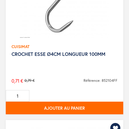
CUISIMAT
CROCHET ESSE Ø4CM LONGUEUR 100MM
0,71 €
0,79 €
Référence: 852104FF
Prix
de
base
AJOUTER AU PANIER