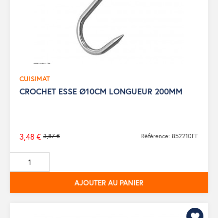
CUISIMAT
CROCHET ESSE Ø10CM LONGUEUR 200MM
3,48 €
3,87 €
Référence: 852210FF
Prix
de
base
AJOUTER AU PANIER