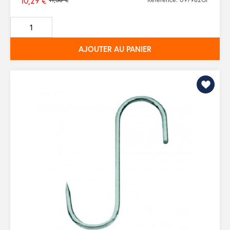
10,29 €
Prix
de
base
AJOUTER AU PANIER