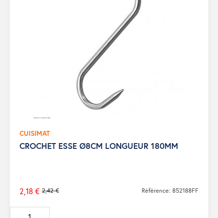
CUISIMAT
CROCHET ESSE Ø8CM LONGUEUR 180MM
2,18 €
2,42 €
Référence: 852188FF
Prix
de