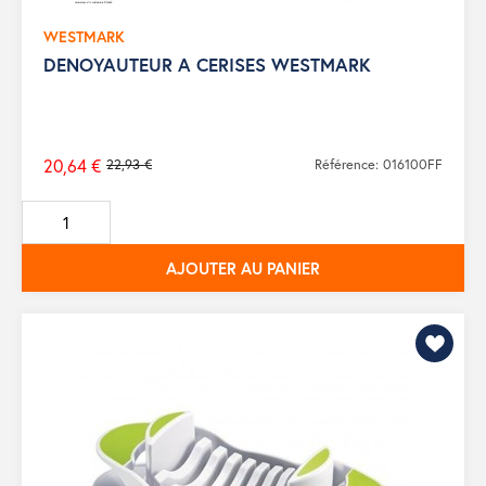
WESTMARK
DENOYAUTEUR A CERISES WESTMARK
20,64 €
22,93 €
Référence: 016100FF
Prix
de
base
AJOUTER AU PANIER