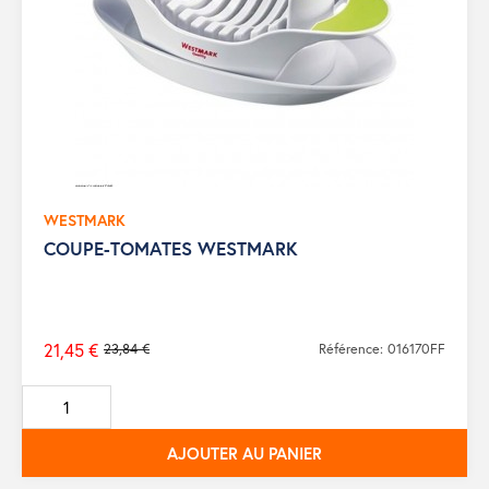
WESTMARK
COUPE-TOMATES WESTMARK
21,45 €
23,84 €
Référence: 016170FF
Prix
de
base
AJOUTER AU PANIER