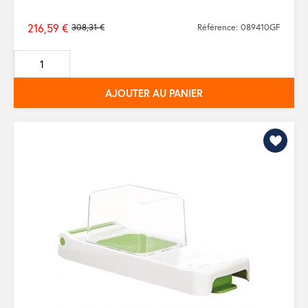
216,59 €
308,31 €
Référence: 089410GF
Prix
de
base
AJOUTER AU PANIER