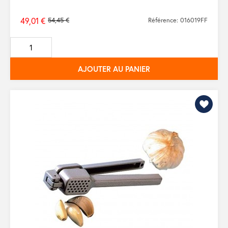
49,01 €
54,45 €
Référence: 016019FF
Prix
de
base
AJOUTER AU PANIER