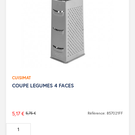
CUISIMAT
COUPE LEGUMES 4 FACES
5,17 €
5,75 €
Référence: 857021FF
Prix
de
base