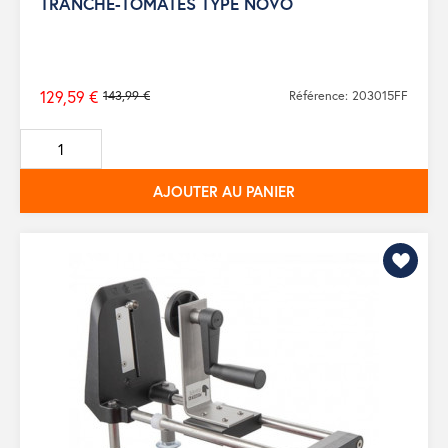
TRANCHE-TOMATES TYPE NOVO
129,59 €
143,99 €
Référence: 203015FF
Prix
de
base
AJOUTER AU PANIER