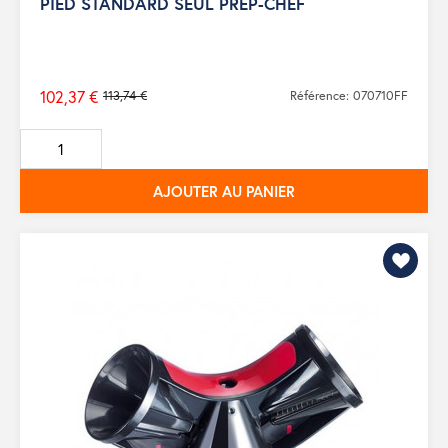
PIED STANDARD SEUL PREP-CHEF
102,37 €
113,74 €
Référence: 070710FF
Prix
de
base
AJOUTER AU PANIER