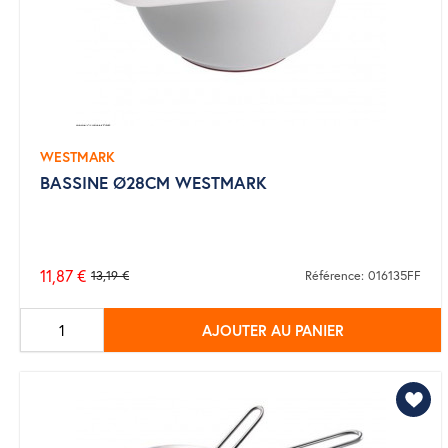
WESTMARK
BASSINE Ø28CM WESTMARK
11,87 €
13,19 €
Référence: 016135FF
Prix
de
AJOUTER AU PANIER
base