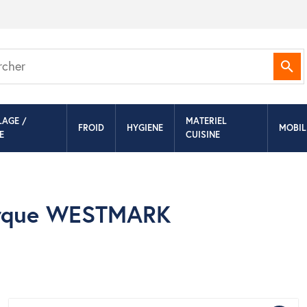
Rec
LAGE /
MATERIEL
FROID
HYGIENE
MOBIL
E
CUISINE
marque WESTMARK