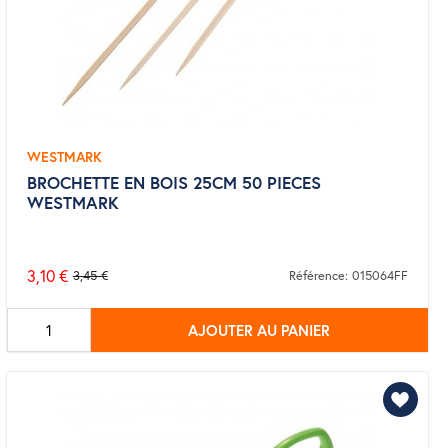
WESTMARK
BROCHETTE EN BOIS 25CM 50 PIECES
WESTMARK
3,10 €
3,45 €
Référence: 015064FF
Prix
de
AJOUTER AU PANIER
base