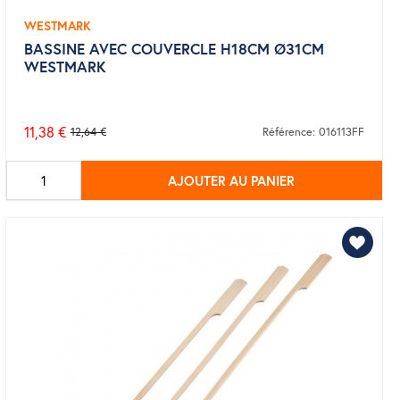
WESTMARK
BASSINE AVEC COUVERCLE H18CM Ø31CM
WESTMARK
11,38 €
12,64 €
Référence: 016113FF
Prix
de
AJOUTER AU PANIER
base