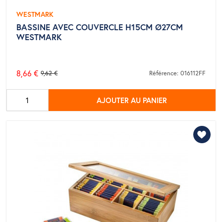
WESTMARK
BASSINE AVEC COUVERCLE H15CM Ø27CM
WESTMARK
8,66 €
9,62 €
Référence: 016112FF
Prix
de
AJOUTER AU PANIER
base