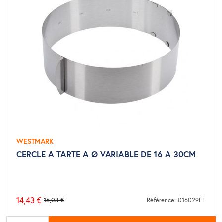
WESTMARK
CERCLE A TARTE A Ø VARIABLE DE 16 A 30CM
14,43 €
16,03 €
Référence: 016029FF
Prix
de