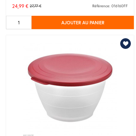
24,99 €
27,77 €
Référence: 016160FF
Prix
de
AJOUTER AU PANIER
base