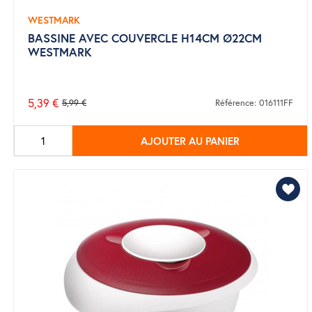
WESTMARK
BASSINE AVEC COUVERCLE H14CM Ø22CM
WESTMARK
5,39 €
5,99 €
Référence: 016111FF
Prix
de
AJOUTER AU PANIER
base