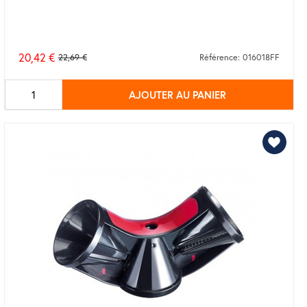
20,42 €
22,69 €
Référence: 016018FF
Prix
de
AJOUTER AU PANIER
base