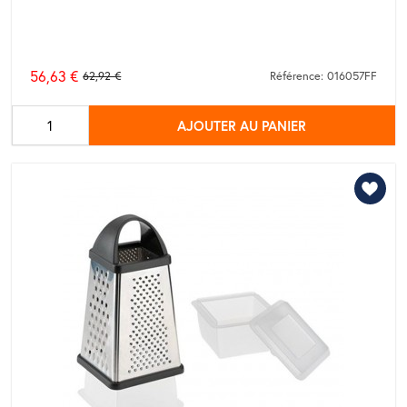
56,63 €
62,92 €
Référence: 016057FF
Prix
de
AJOUTER AU PANIER
base