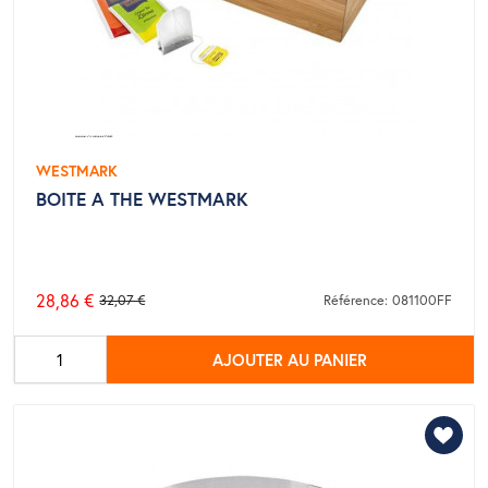
WESTMARK
BOITE A THE WESTMARK
28,86 €
32,07 €
Référence: 081100FF
Prix
de
AJOUTER AU PANIER
base