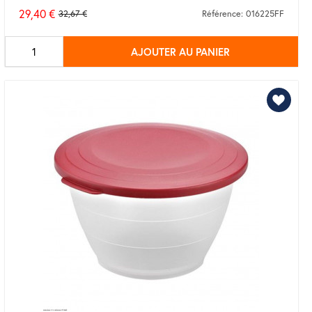
29,40 €
32,67 €
Référence: 016225FF
Prix
de
AJOUTER AU PANIER
base