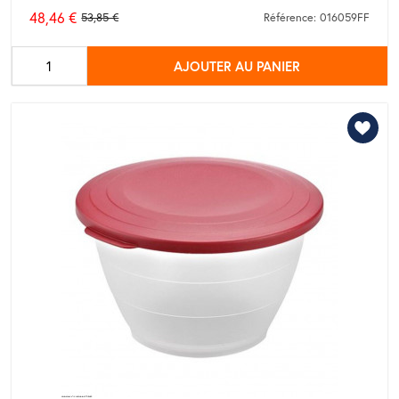
48,46 €
53,85 €
Référence: 016059FF
Prix
de
AJOUTER AU PANIER
base