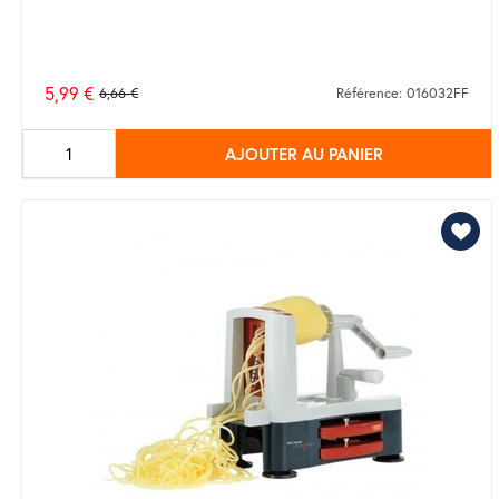
5,99 €
6,66 €
Référence: 016032FF
Prix
de
AJOUTER AU PANIER
base