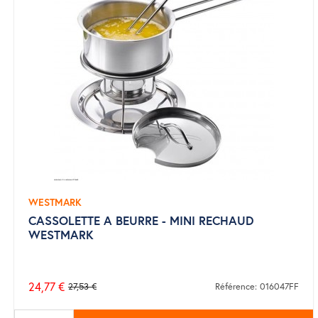
WESTMARK
CASSOLETTE A BEURRE - MINI RECHAUD
WESTMARK
24,77 €
27,53 €
Référence: 016047FF
Prix
de