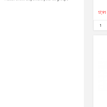
17,91
Prix
de
base