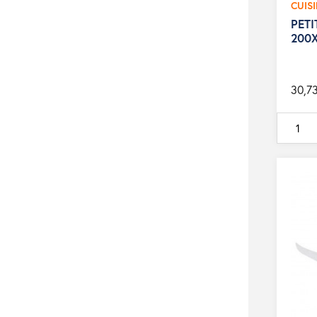
CUIS
PETI
200
30,7