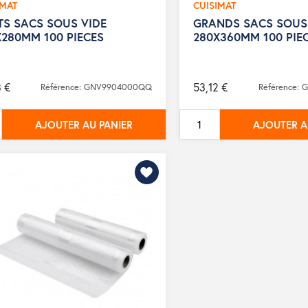
IMAT
CUISIMAT
TS SACS SOUS VIDE
GRANDS SACS SOUS
X280MM 100 PIECES
280X360MM 100 PIE
3 €
53,12 €
Référence: GNV9904000QQ
Référence:
AJOUTER AU PANIER
AJOUTER A