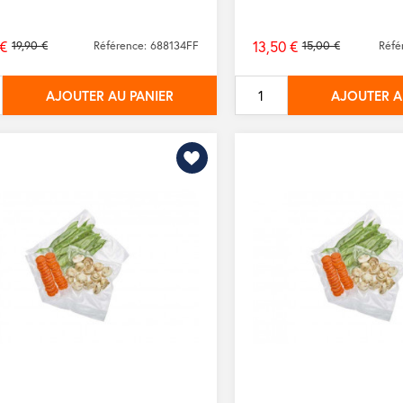
 €
13,50 €
19,90 €
Référence: 688134FF
15,00 €
Réfé
Prix
de
AJOUTER AU PANIER
AJOUTER A
base