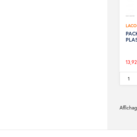
LACO
PACK
PLA
13,92
Prix
de
base
Affichag