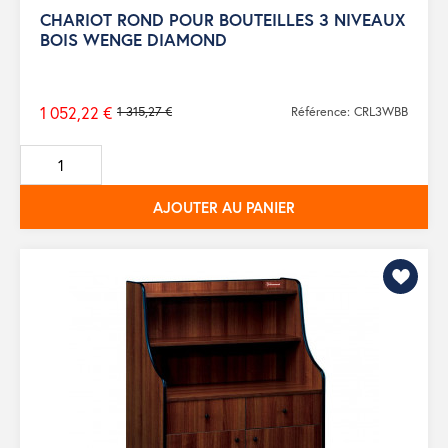
CHARIOT ROND POUR BOUTEILLES 3 NIVEAUX
BOIS WENGE DIAMOND
1 052,22 €
1 315,27 €
Référence: CRL3WBB
Prix
de
base
AJOUTER AU PANIER