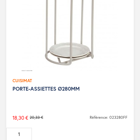
CUISIMAT
PORTE-ASSIETTES Ø280MM
18,30 €
20,33 €
Référence: 023280FF
Prix
de
base