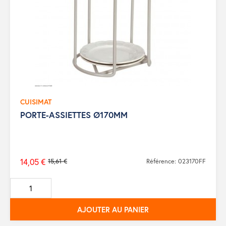
CUISIMAT
PORTE-ASSIETTES Ø170MM
14,05 €
15,61 €
Référence: 023170FF
Prix
de
base
AJOUTER AU PANIER