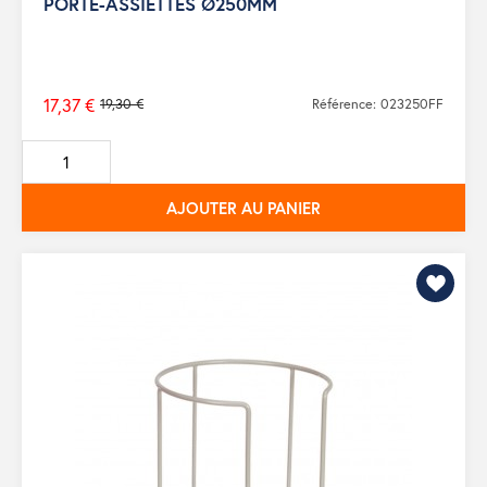
PORTE-ASSIETTES Ø250MM
17,37 €
19,30 €
Référence: 023250FF
Prix
de
base
AJOUTER AU PANIER