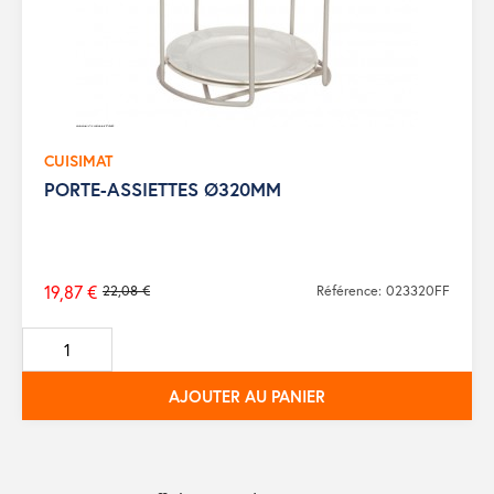
CUISIMAT
PORTE-ASSIETTES Ø320MM
19,87 €
22,08 €
Référence: 023320FF
Prix
de
base
AJOUTER AU PANIER