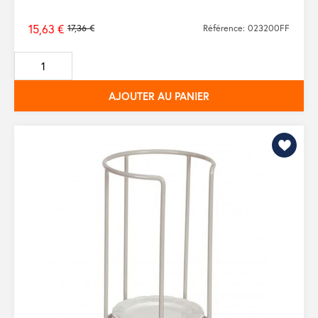
15,63 €
17,36 €
Référence: 023200FF
Prix
de
base
AJOUTER AU PANIER