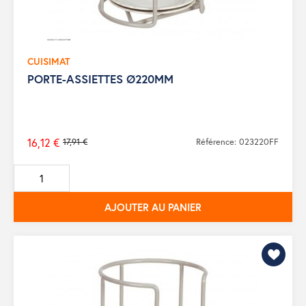
CUISIMAT
PORTE-ASSIETTES Ø220MM
16,12 €
17,91 €
Référence: 023220FF
Prix
de
base
AJOUTER AU PANIER