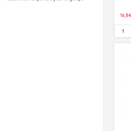
16,84
Prix
de
base