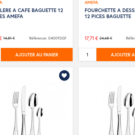
A
AMEFA
LERE A CAFE BAGUETTE 12
FOURCHETTE A DESS
CES AMEFA
12 PICES BAGUETTE
€
17,71 €
14,81 €
Référence: 040092GF
24,68 €
Réfé
Prix
de
AJOUTER AU PANIER
AJOUTER A
base