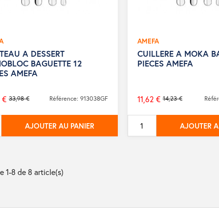
A
AMEFA
TEAU A DESSERT
CUILLERE A MOKA B
OBLOC BAGUETTE 12
PIECES AMEFA
CES AMEFA
 €
11,62 €
33,98 €
Référence: 913038GF
14,23 €
Réfé
Prix
de
AJOUTER AU PANIER
AJOUTER A
base
e 1-8 de 8 article(s)