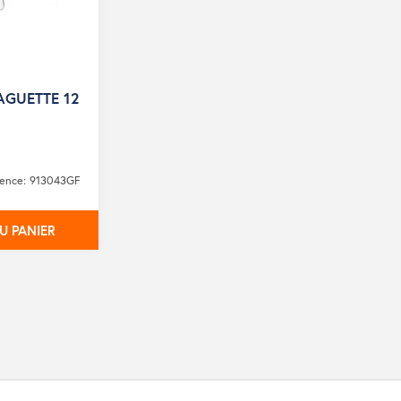
AGUETTE 12
rence: 913043GF
U PANIER