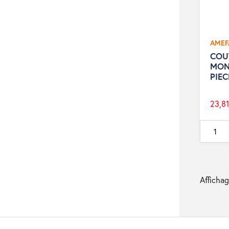
AMEF
COU
MON
PIE
23,81
Prix
de
base
Affichag