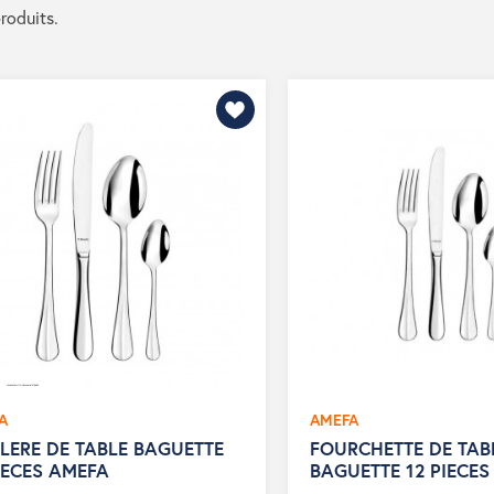
produits.
A
AMEFA
LERE DE TABLE BAGUETTE
FOURCHETTE DE TAB
IECES AMEFA
BAGUETTE 12 PIECES