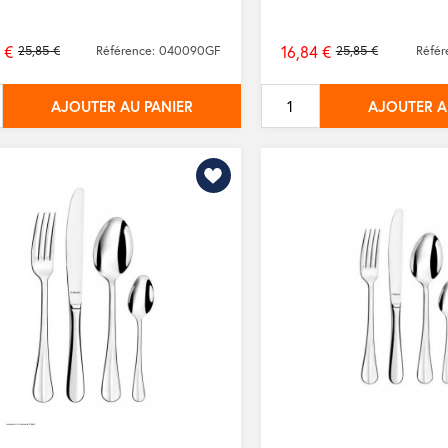
 €
16,84 €
25,85 €
Référence: 040090GF
25,85 €
Réfé
Prix
de
AJOUTER AU PANIER
AJOUTER A
base