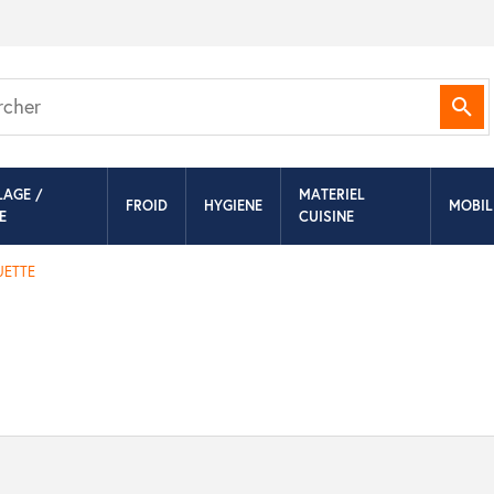
Rec
LAGE /
MATERIEL
FROID
HYGIENE
MOBIL
E
CUISINE
UETTE