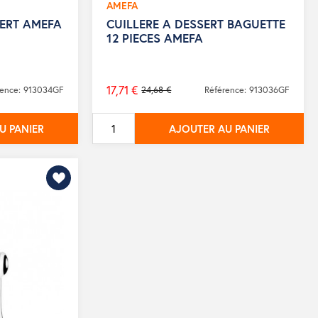
AMEFA
ERT AMEFA
CUILLERE A DESSERT BAGUETTE
12 PIECES AMEFA
17,71 €
rence: 913034GF
24,68 €
Référence: 913036GF
Prix
de
U PANIER
AJOUTER AU PANIER
base