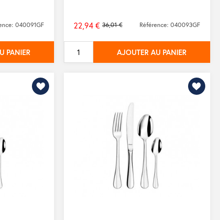
22,94 €
rence: 040091GF
36,01 €
Référence: 040093GF
Prix
de
U PANIER
AJOUTER AU PANIER
base