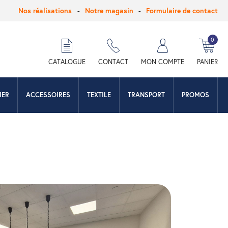
Nos réalisations
Notre magasin
Formulaire de contact
0
hercher
CATALOGUE
CONTACT
MON COMPTE
PANIER
IER
ACCESSOIRES
TEXTILE
TRANSPORT
PROMOS