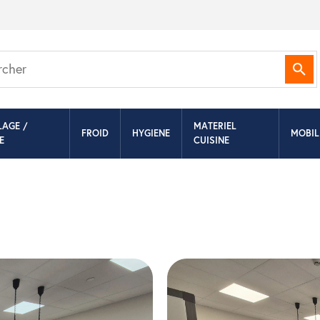
Rec
LAGE /
MATERIEL
FROID
HYGIENE
MOBIL
E
CUISINE