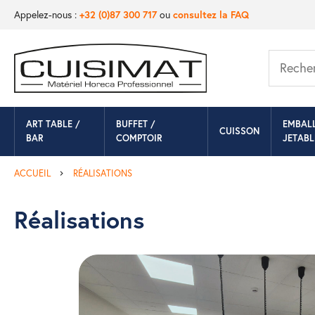
Appelez-nous :
+32 (0)87 300 717
ou
consultez la FAQ
ART TABLE /
BUFFET /
EMBAL
CUISSON
BAR
COMPTOIR
JETABL
ACCUEIL
RÉALISATIONS
Réalisations