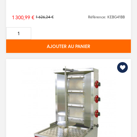
1 300,99 €
1 626,24 €
Référence: KEBG41BB
Prix
de
base
AJOUTER AU PANIER