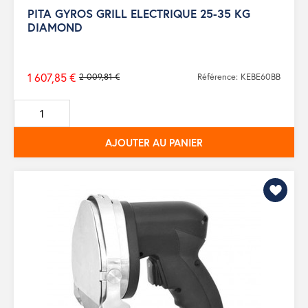
PITA GYROS GRILL ELECTRIQUE 25-35 KG
DIAMOND
1 607,85 €
2 009,81 €
Référence: KEBE60BB
Prix
de
base
AJOUTER AU PANIER