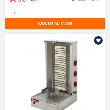
896,37 €
Prix
de
base
AJOUTER AU PANIER