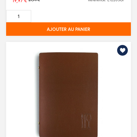
19,97 €
Prix
de
base
AJOUTER AU PANIER