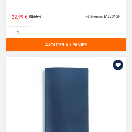
22,99 €
32,55 €
Référence: E12201GF
Prix
de
base
AJOUTER AU PANIER