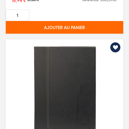
16,94 €
Prix
de
base
AJOUTER AU PANIER