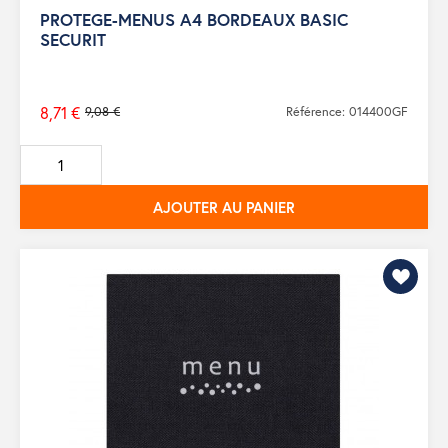
PROTEGE-MENUS A4 BORDEAUX BASIC
SECURIT
8,71 €
9,08 €
Référence: 014400GF
Prix
de
base
AJOUTER AU PANIER