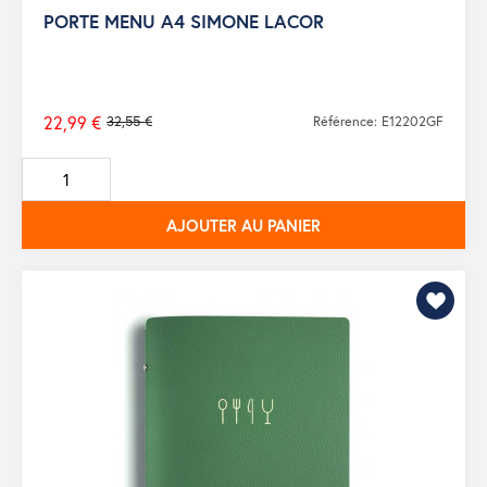
PORTE MENU A4 SIMONE LACOR
22,99 €
32,55 €
Référence: E12202GF
Prix
de
base
AJOUTER AU PANIER