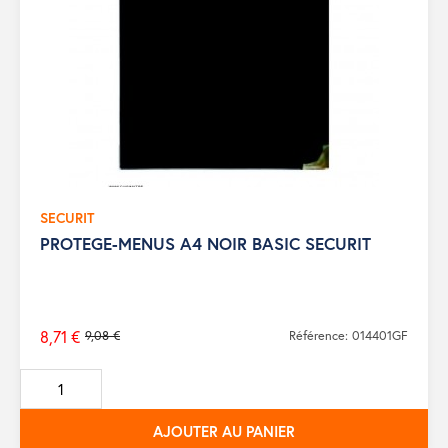
SECURIT
PROTEGE-MENUS A4 NOIR BASIC SECURIT
8,71 €
9,08 €
Référence: 014401GF
Prix
de
base
AJOUTER AU PANIER