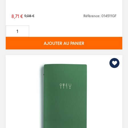
8,71 €
9,08 €
Référence: 014511GF
Prix
de
base
AJOUTER AU PANIER