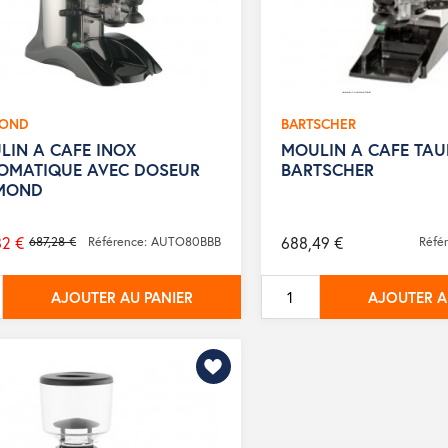
MOND
BARTSCHER
LIN A CAFE INOX
MOULIN A CAFE TA
OMATIQUE AVEC DOSEUR
BARTSCHER
MOND
82 €
688,49 €
687,28 €
Référence: AUTO80BBB
Réfé
AJOUTER AU PANIER
AJOUTER A