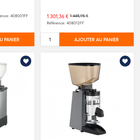
1 301,36 €
rence: 408001FF
1 445,95 €
Prix
Référence: 408012FF
de
base
U PANIER
AJOUTER AU PANIER