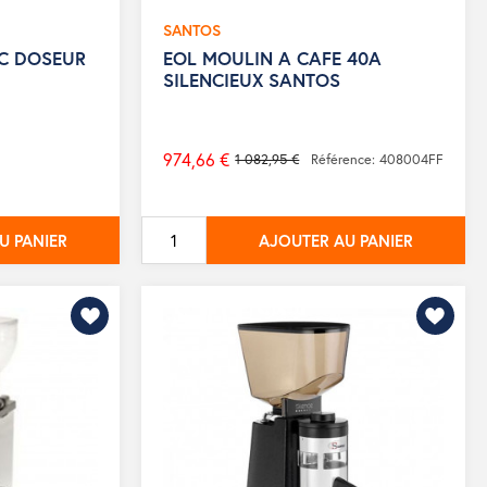
SANTOS
C DOSEUR
EOL MOULIN A CAFE 40A
SILENCIEUX SANTOS
974,66 €
1 082,95 €
Référence: 408004FF
Prix
de
base
U PANIER
AJOUTER AU PANIER