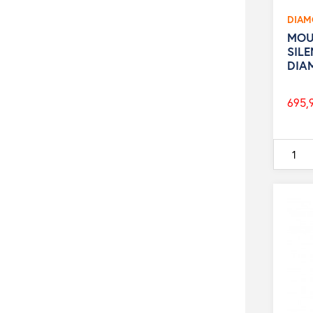
DIA
MOU
SIL
DIA
695,
Prix
de
base