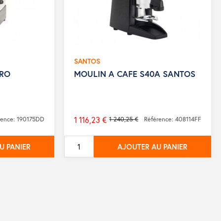
SANTOS
URO
MOULIN A CAFE S40A SANTOS
1 116,23 €
rence: 190175DD
1 240,25 €
Référence: 408114FF
Prix
de
U PANIER
AJOUTER AU PANIER
base