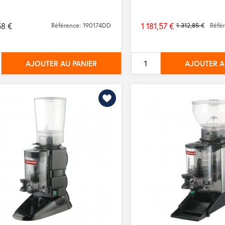
58 €
1 181,57 €
Référence: 190174DD
1 312,85 €
Réfé
Prix
de
base
AJOUTER AU PANIER
AJOUTER A