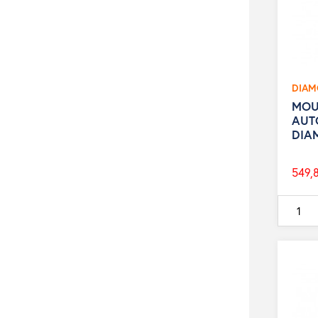
DIA
MOU
AUT
DIA
549,
Prix
de
base