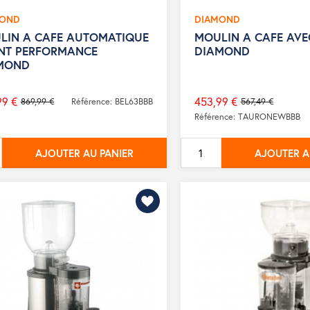
MOND
DIAMOND
LIN A CAFE AUTOMATIQUE
MOULIN A CAFE AVE
ENT PERFORMANCE
DIAMOND
MOND
99 €
453,99 €
869,99 €
Référence: BEL63BBB
567,49 €
Prix
Référence: TAURONEWBBB
de
base
AJOUTER AU PANIER
AJOUTER A