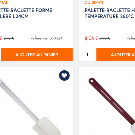
IMAT
CUISIMAT
ETTE-RACLETTE FORME
PALETTE-RACLETTE 
LLERE L24CM
TEMPERATURE 260°C
€
8,06 €
2,72 €
Référence: 560324FF
8,95 €
Réfé
Prix
de
AJOUTER AU PANIER
AJOUTER A
base