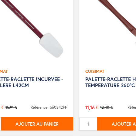
IMAT
CUISIMAT
TTE-RACLETTE INCURVEE -
PALETTE-RACLETTE 
LLERE L42CM
TEMPERATURE 260°C
 €
11,16 €
15,91 €
Référence: 560242FF
12,40 €
Réfé
Prix
de
AJOUTER AU PANIER
AJOUTER A
base