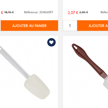
 €
2,07 €
18,76 €
Référence: 204065FF
2,30 €
Réfé
Prix
de
AJOUTER AU PANIER
AJOUTER A
base