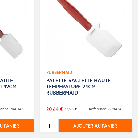
RUBBERMAID
HAUTE
PALETTE-RACLETTE HAUTE
 L42CM
TEMPERATURE 24CM
RUBBERMAID
20,64 €
rence: 560142FF
22,93 €
Référence: 898424FF
Prix
de
U PANIER
AJOUTER AU PANIER
base