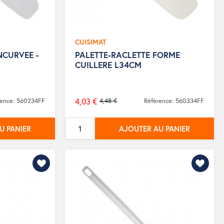
CUISIMAT
NCURVEE -
PALETTE-RACLETTE FORME
CUILLERE L34CM
4,03 €
rence: 560234FF
4,48 €
Référence: 560334FF
Prix
de
U PANIER
AJOUTER AU PANIER
base