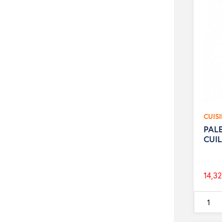
CUIS
PALE
CUI
14,32
Prix
de
base