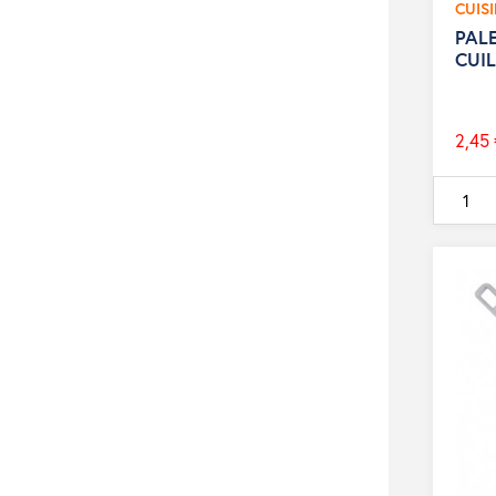
CUIS
PAL
CUI
2,45 
Prix
de
base