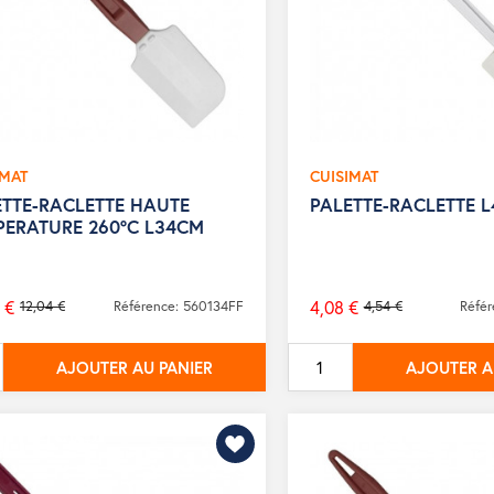
IMAT
CUISIMAT
ETTE-RACLETTE HAUTE
PALETTE-RACLETTE 
PERATURE 260°C L34CM
 €
4,08 €
12,04 €
Référence: 560134FF
4,54 €
Réfé
Prix
de
AJOUTER AU PANIER
AJOUTER A
base