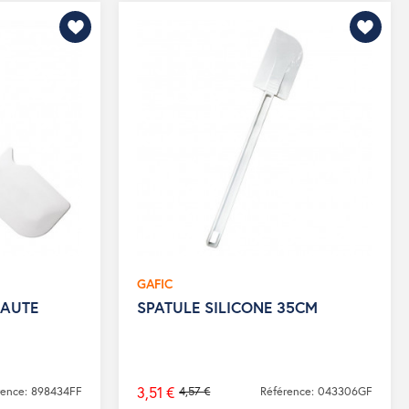
GAFIC
HAUTE
SPATULE SILICONE 35CM
3,51 €
rence: 898434FF
4,57 €
Référence: 043306GF
Prix