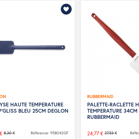
LON
RUBBERMAID
YSE HAUTE TEMPERATURE
PALETTE-RACLETTE 
P'GLISS BLEU 25CM DEGLON
TEMPERATURE 34CM
RUBBERMAID
€
24,77 €
8,30 €
Référence: 958042GF
27,53 €
Réfé
Prix