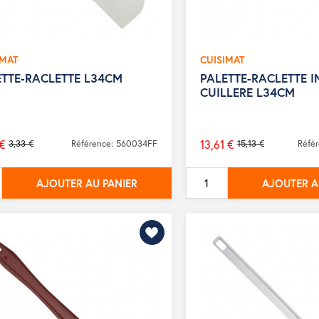
IMAT
CUISIMAT
ETTE-RACLETTE L34CM
PALETTE-RACLETTE I
CUILLERE L34CM
€
13,61 €
3,33 €
Référence: 560034FF
15,13 €
Réfé
Prix
de
AJOUTER AU PANIER
AJOUTER A
base