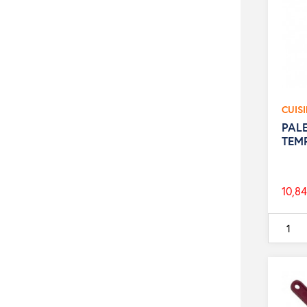
CUIS
PAL
TEM
10,84
Prix
de
base