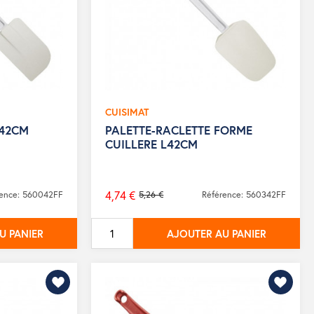
CUISIMAT
L42CM
PALETTE-RACLETTE FORME
CUILLERE L42CM
4,74 €
rence: 560042FF
5,26 €
Référence: 560342FF
Prix
de
U PANIER
AJOUTER AU PANIER
base