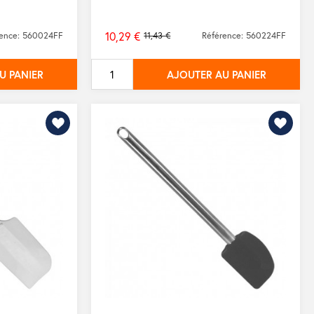
10,29 €
rence: 560024FF
11,43 €
Référence: 560224FF
Prix
de
U PANIER
AJOUTER AU PANIER
base