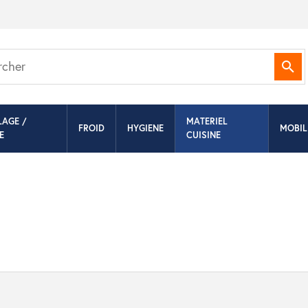
Rec
LAGE /
MATERIEL
FROID
HYGIENE
MOBIL
E
CUISINE