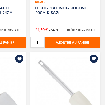
KISAG
HAUTE
LECHE-PLAT INOX-SILICONE
 L24CM
40CM KISAG
24,50 €
rence: 560124FF
27,23 €
Référence: 204066FF
Prix
de
U PANIER
AJOUTER AU PANIER
base