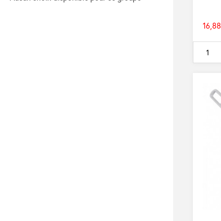
16,88
Prix
de
base