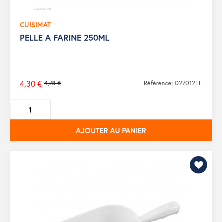
CUISIMAT
PELLE A FARINE 250ML
4,30 €
4,78 €
Référence: 027012FF
Prix
de
base
AJOUTER AU PANIER