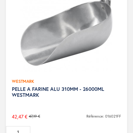
WESTMARK
PELLE A FARINE ALU 310MM - 26000ML
WESTMARK
42,47 €
47,19 €
Référence: 016021FF
Prix
de