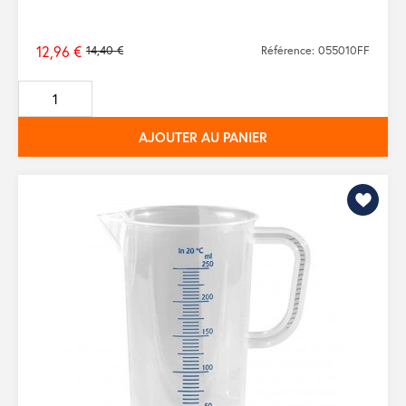
12,96 €
14,40 €
Référence: 055010FF
Prix
de
base
AJOUTER AU PANIER