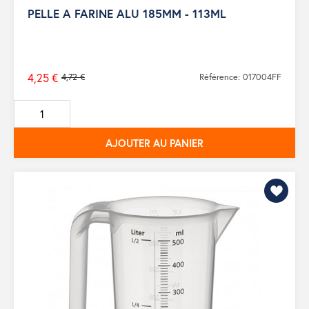
PELLE A FARINE ALU 185MM - 113ML
4,25 €
4,72 €
Référence: 017004FF
Prix
de
base
AJOUTER AU PANIER