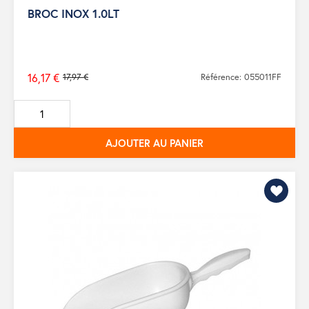
BROC INOX 1.0LT
16,17 €
17,97 €
Référence: 055011FF
Prix
de
base
AJOUTER AU PANIER