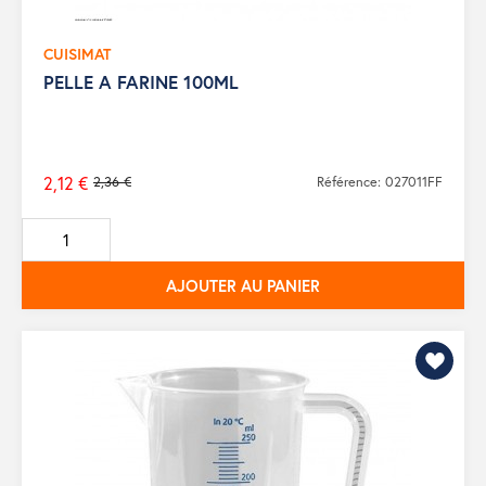
CUISIMAT
PELLE A FARINE 100ML
2,12 €
2,36 €
Référence: 027011FF
Prix
de
base
AJOUTER AU PANIER