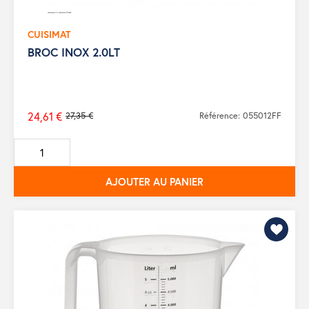
CUISIMAT
BROC INOX 2.0LT
24,61 €
27,35 €
Référence: 055012FF
Prix
de
base
AJOUTER AU PANIER