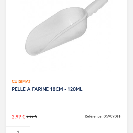
CUISIMAT
PELLE A FARINE 18CM - 120ML
2,99 €
3,33 €
Référence: 059090FF
Prix
de