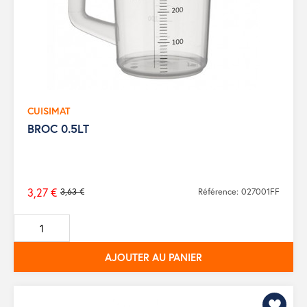
CUISIMAT
BROC 0.5LT
3,27 €
3,63 €
Référence: 027001FF
Prix
de
base
AJOUTER AU PANIER