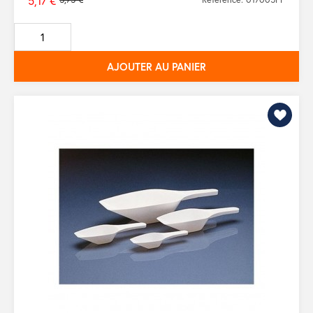
5,17 €
Prix
de
base
AJOUTER AU PANIER