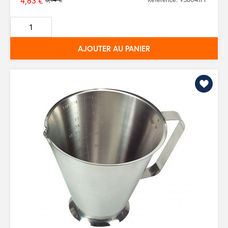
4,63 €
Prix
de
base
AJOUTER AU PANIER