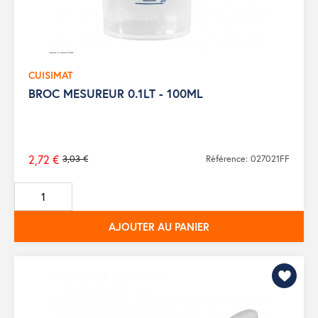
CUISIMAT
BROC MESUREUR 0.1LT - 100ML
2,72 €
3,03 €
Référence: 027021FF
Prix
de
base
AJOUTER AU PANIER