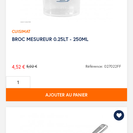
CUISIMAT
BROC MESUREUR 0.25LT - 250ML
4,52 €
5,02 €
Référence: 027022FF
Prix
de
base
AJOUTER AU PANIER