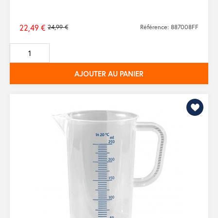
22,49 €
24,99 €
Référence: 887008FF
Prix
de
base
AJOUTER AU PANIER