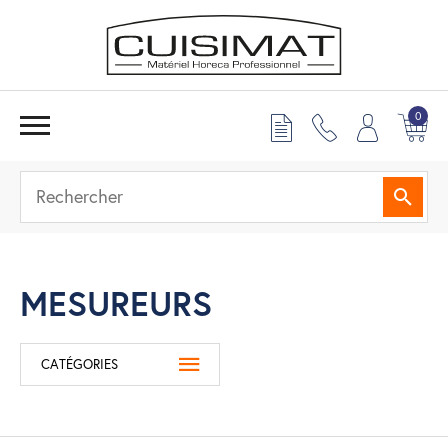
0
Reche
MESUREURS
CATÉGORIES