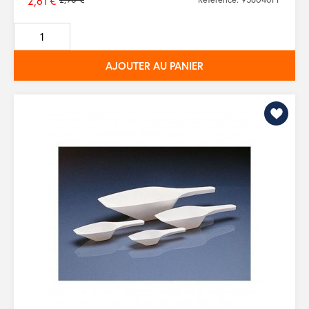
2,61 €
Prix
de
base
AJOUTER AU PANIER