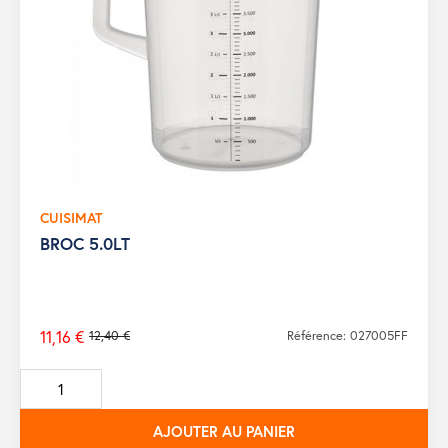
CUISIMAT
BROC 5.0LT
11,16 €
12,40 €
Référence: 027005FF
Prix
de
base
AJOUTER AU PANIER