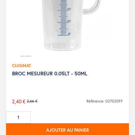
CUISIMAT
BROC MESUREUR 0.05LT - 50ML
2,40 €
2,66 €
Référence: 027020FF
Prix
de
base
AJOUTER AU PANIER