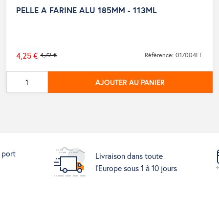
PELLE A FARINE ALU 185MM - 113ML
4,25 €
4,72 €
Référence: 017004FF
Prix
de
AJOUTER AU PANIER
base
 port
Livraison dans toute
l'Europe sous 1 à 10 jours