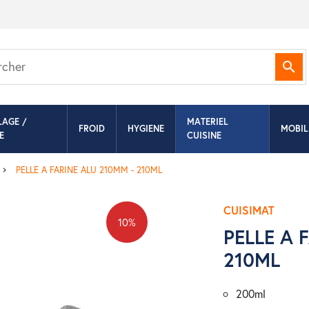
Rec
LAGE /
MATERIEL
FROID
HYGIENE
MOBIL
E
CUISINE
PELLE A FARINE ALU 210MM - 210ML
CUISIMAT
10%
PELLE A 
210ML
200ml