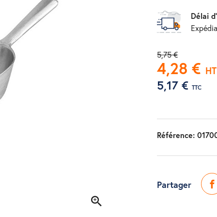
Délai d
Expédia
5,75 €
4,28 €
HT
5,17 €
TTC
Référence:
0170
Partager