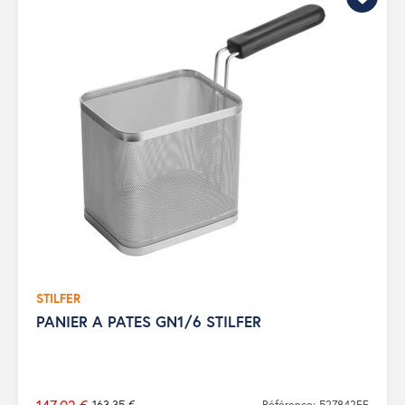
STILFER
PANIER A PATES GN1/6 STILFER
163,35 €
Référence: 527842FF