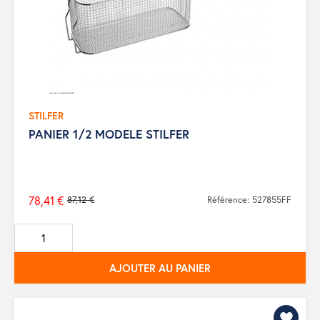
STILFER
PANIER 1/2 MODELE STILFER
78,41 €
87,12 €
Référence: 527855FF
Prix
de
base
AJOUTER AU PANIER