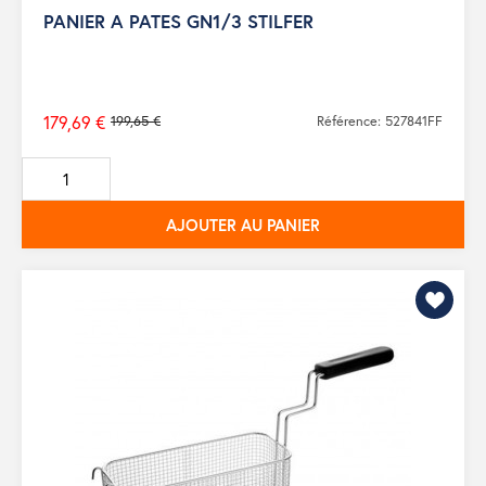
PANIER A PATES GN1/3 STILFER
179,69 €
199,65 €
Référence: 527841FF
Prix
de
base
AJOUTER AU PANIER