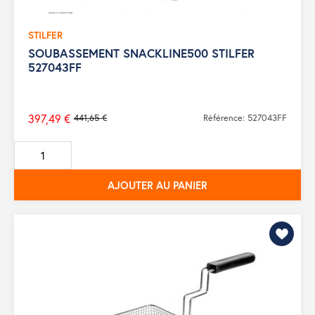
STILFER
SOUBASSEMENT SNACKLINE500 STILFER
527043FF
397,49 €
441,65 €
Référence: 527043FF
Prix
de
base
AJOUTER AU PANIER