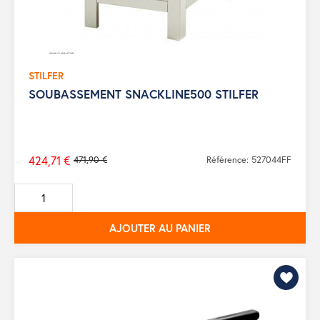
STILFER
SOUBASSEMENT SNACKLINE500 STILFER
424,71 €
471,90 €
Référence: 527044FF
Prix
de
base
AJOUTER AU PANIER