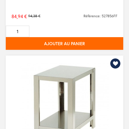
84,94 €
94,38 €
Référence: 527856FF
Prix
de
base
AJOUTER AU PANIER