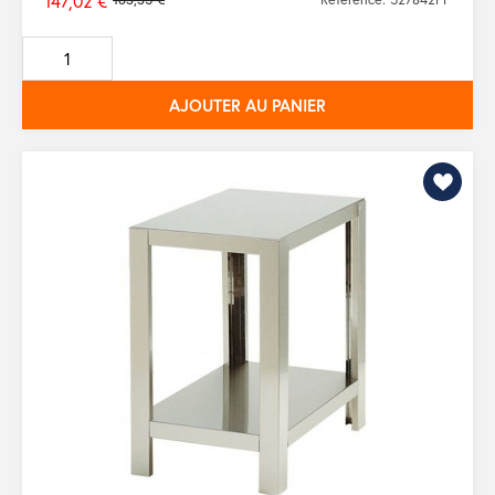
147,02 €
Prix
de
base
AJOUTER AU PANIER