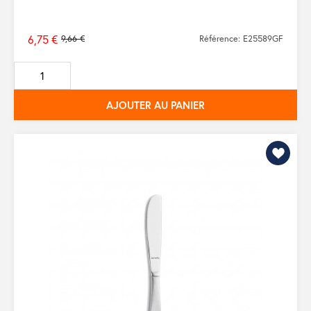
6,75 €
9,66 €
Référence: E25589GF
Prix
de
base
AJOUTER AU PANIER