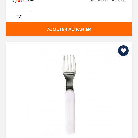
2,06 €
Prix
de
base
AJOUTER AU PANIER