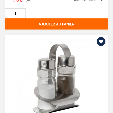
14,10 €
Prix
de
base
AJOUTER AU PANIER