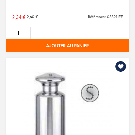
2,34 €
2,60 €
Référence: 088911FF
Prix
de
base
AJOUTER AU PANIER