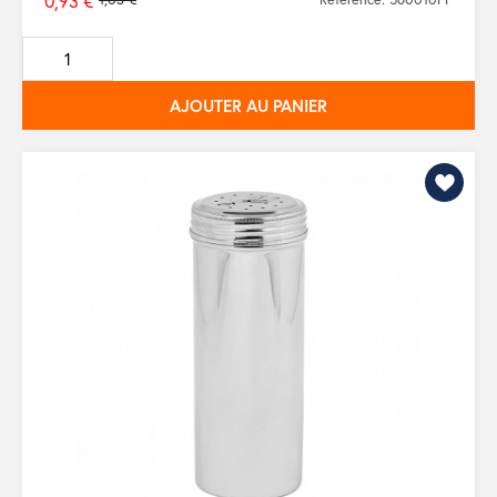
0,93 €
Prix
de
base
AJOUTER AU PANIER