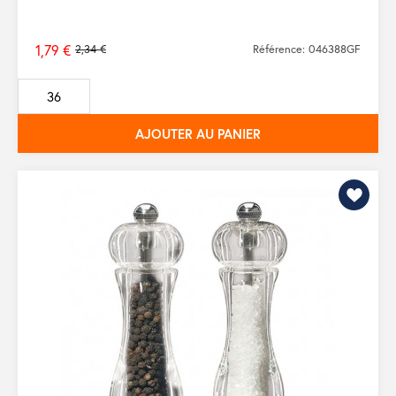
1,79 €
2,34 €
Référence: 046388GF
Prix
de
base
AJOUTER AU PANIER