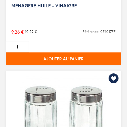
MENAGERE HUILE - VINAIGRE
9,26 €
10,29 €
Référence: 074017FF
Prix
de
base
AJOUTER AU PANIER