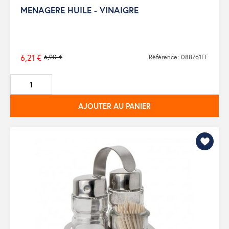
MENAGERE HUILE - VINAIGRE
6,21 €
6,90 €
Référence: 088761FF
Prix
de
base
AJOUTER AU PANIER