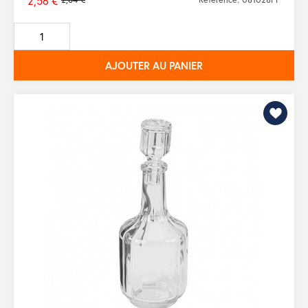
2,56 €
Prix
de
base
AJOUTER AU PANIER