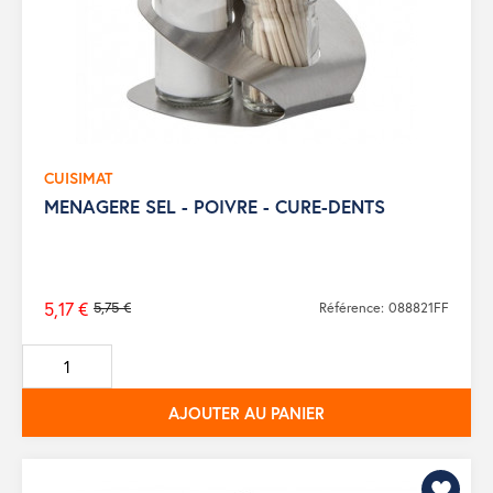
CUISIMAT
MENAGERE SEL - POIVRE - CURE-DENTS
5,17 €
5,75 €
Référence: 088821FF
Prix
de
base
AJOUTER AU PANIER