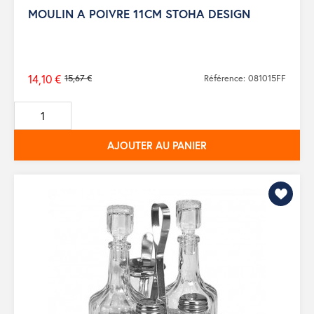
MOULIN A POIVRE 11CM STOHA DESIGN
14,10 €
15,67 €
Référence: 081015FF
Prix
de
base
AJOUTER AU PANIER