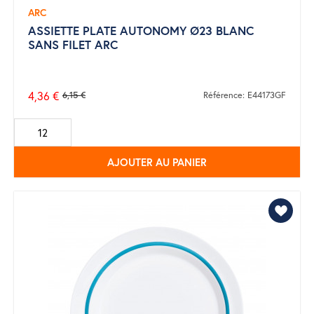
ARC
ASSIETTE PLATE AUTONOMY Ø23 BLANC
SANS FILET ARC
4,36 €
6,15 €
Référence: E44173GF
Prix
de
base
AJOUTER AU PANIER