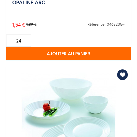
OPALINE ARC
1,54 €
1,89 €
Référence: 046323GF
Prix
de
base
AJOUTER AU PANIER