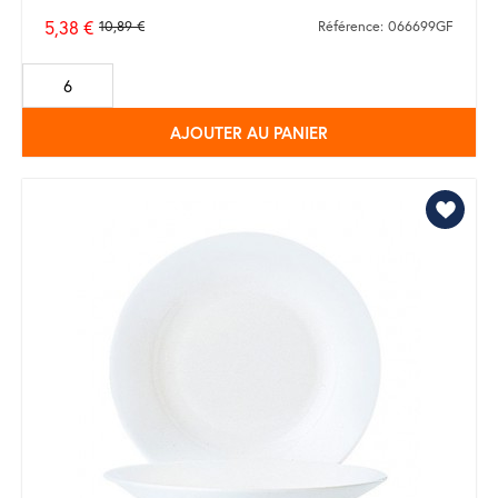
5,38 €
10,89 €
Référence: 066699GF
Prix
de
base
AJOUTER AU PANIER