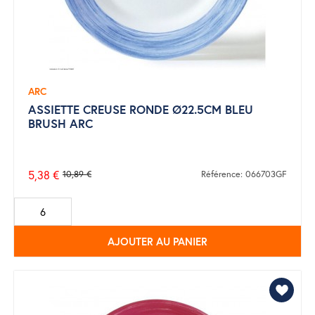
ARC
ASSIETTE CREUSE RONDE Ø22.5CM BLEU
BRUSH ARC
5,38 €
10,89 €
Référence: 066703GF
Prix
de
base
AJOUTER AU PANIER