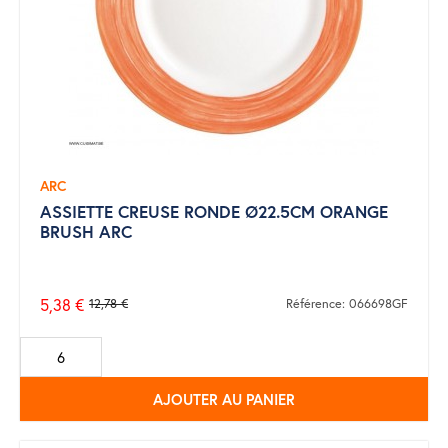
ARC
ASSIETTE CREUSE RONDE Ø22.5CM ORANGE
BRUSH ARC
5,38 €
12,78 €
Référence: 066698GF
Prix
de
base
AJOUTER AU PANIER