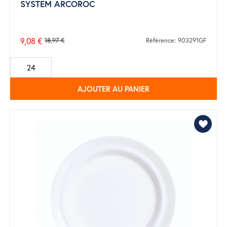
SYSTEM ARCOROC
9,08 €
18,97 €
Référence: 903291GF
Prix
de
base
AJOUTER AU PANIER