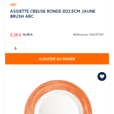
ARC
ASSIETTE CREUSE RONDE Ø22.5CM JAUNE
BRUSH ARC
5,38 €
12,78 €
Référence: 066701GF
Prix
de
base
AJOUTER AU PANIER