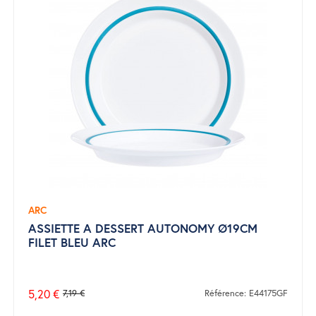
ARC
ASSIETTE A DESSERT AUTONOMY Ø19CM
FILET BLEU ARC
5,20 €
7,19 €
Référence: E44175GF
Prix