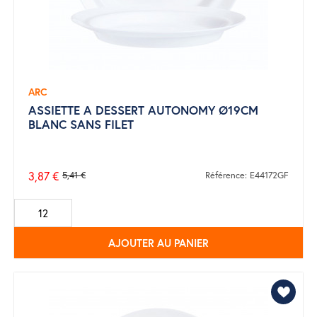
ARC
ASSIETTE A DESSERT AUTONOMY Ø19CM
BLANC SANS FILET
3,87 €
5,41 €
Référence: E44172GF
Prix
de
base
AJOUTER AU PANIER