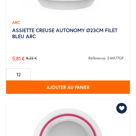
ARC
ASSIETTE CREUSE AUTONOMY Ø23CM FILET
BLEU ARC
5,81 €
8,22 €
Référence: E44177GF
Prix
de
base
AJOUTER AU PANIER