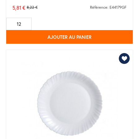
5,81 €
8,22 €
Référence: E44179GF
Prix
de
base
AJOUTER AU PANIER