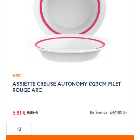
ARC
ASSIETTE CREUSE AUTONOMY Ø23CM FILET
ROUGE ARC
5,81 €
8,22 €
Référence: E44180GF
Prix
de
base