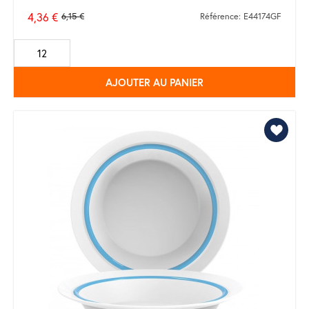
4,36 €
6,15 €
Référence: E44174GF
Prix
de
base
AJOUTER AU PANIER