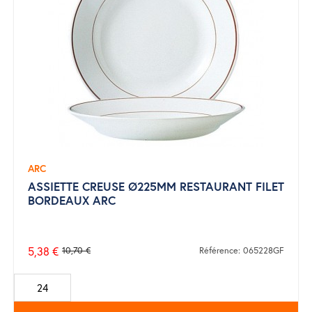
ARC
ASSIETTE CREUSE Ø225MM RESTAURANT FILET
BORDEAUX ARC
5,38 €
10,70 €
Référence: 065228GF
Prix
de
base