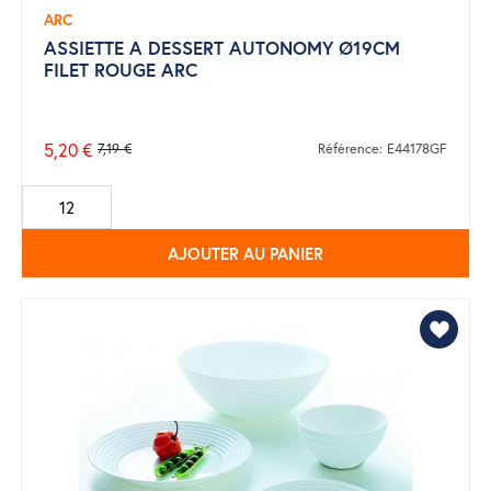
ARC
ASSIETTE A DESSERT AUTONOMY Ø19CM
FILET ROUGE ARC
5,20 €
7,19 €
Référence: E44178GF
Prix
de
base
AJOUTER AU PANIER