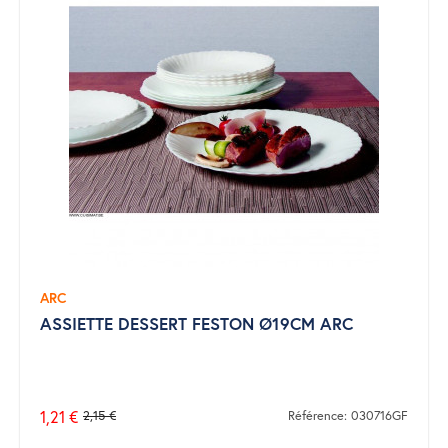
ARC
ASSIETTE DESSERT FESTON Ø19CM ARC
1,21 €
2,15 €
Référence: 030716GF
Prix