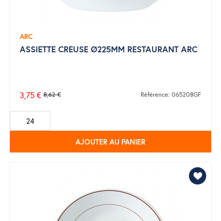
ARC
ASSIETTE CREUSE Ø225MM RESTAURANT ARC
3,75 €
8,62 €
Référence: 065208GF
Prix
de
base
AJOUTER AU PANIER