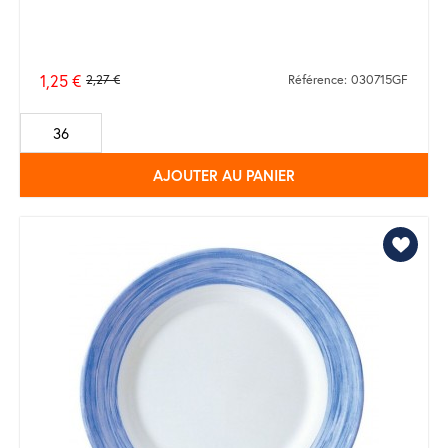
1,25 €
2,27 €
Référence: 030715GF
Prix
de
base
AJOUTER AU PANIER