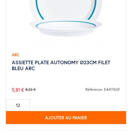
ARC
ASSIETTE PLATE AUTONOMY Ø23CM FILET
BLEU ARC
5,81 €
8,22 €
Référence: E44176GF
Prix
de
base
AJOUTER AU PANIER