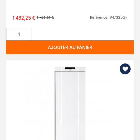
1 482,25 €
1 766,61 €
Référence: 947325GF
Prix
de
base
AJOUTER AU PANIER