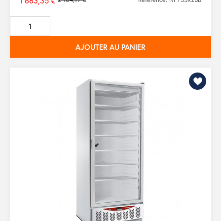
1 683,35 €
Prix
de
base
AJOUTER AU PANIER