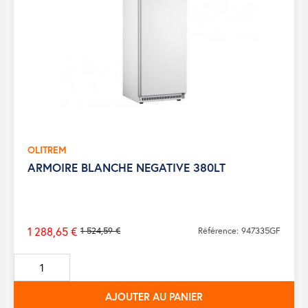
OLITREM
ARMOIRE BLANCHE NEGATIVE 380LT
1 288,65 €
1 524,59 €
Référence: 947335GF
Prix
de
base
AJOUTER AU PANIER