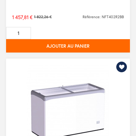
1 457,81 €
1 822,26 €
Référence: NFT402R2BB
Prix
de
base
AJOUTER AU PANIER