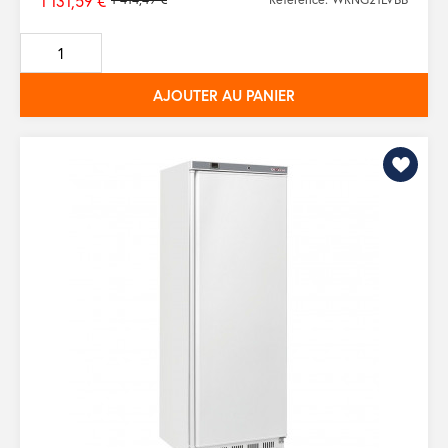
1 131,59 €
Prix
de
base
AJOUTER AU PANIER