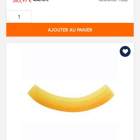
363,97 €
Prix
de
base
AJOUTER AU PANIER