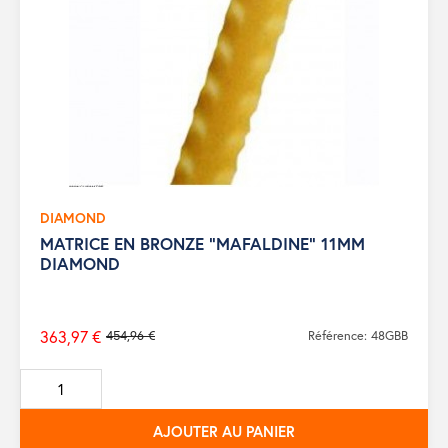
DIAMOND
MATRICE EN BRONZE "MAFALDINE" 11MM
DIAMOND
363,97 €
454,96 €
Référence: 48GBB
Prix
de
base
AJOUTER AU PANIER