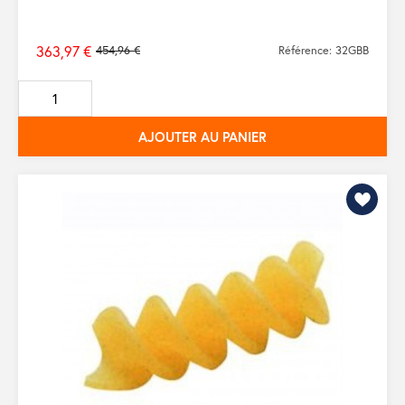
363,97 €
454,96 €
Référence: 32GBB
Prix
de
base
AJOUTER AU PANIER