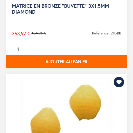
MATRICE EN BRONZE "BUVETTE" 3X1.5MM
DIAMOND
363,97 €
454,96 €
Référence: 21GBB
Prix
de
base
AJOUTER AU PANIER