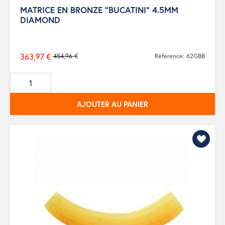
MATRICE EN BRONZE "BUCATINI" 4.5MM
DIAMOND
363,97 €
454,96 €
Référence: 62GBB
Prix
de
base
AJOUTER AU PANIER