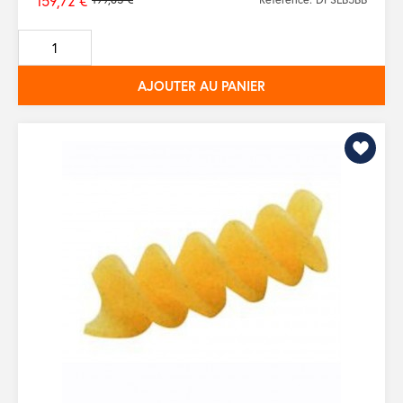
159,72 €
Prix
de
base
AJOUTER AU PANIER