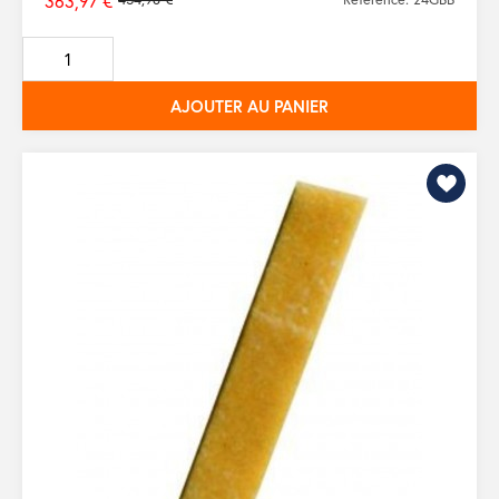
363,97 €
Prix
de
base
AJOUTER AU PANIER