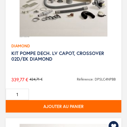
DIAMOND
KIT POMPE DECH. LV CAPOT, CROSSOVER
02D/EK DIAMOND
339,77 €
424,71 €
Référence: DPSLC4NPBB
Prix
de
base
AJOUTER AU PANIER