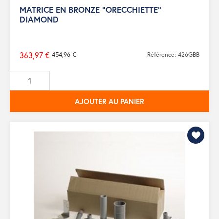
MATRICE EN BRONZE "ORECCHIETTE"
DIAMOND
363,97 €
454,96 €
Référence: 426GBB
Prix
de
base
AJOUTER AU PANIER