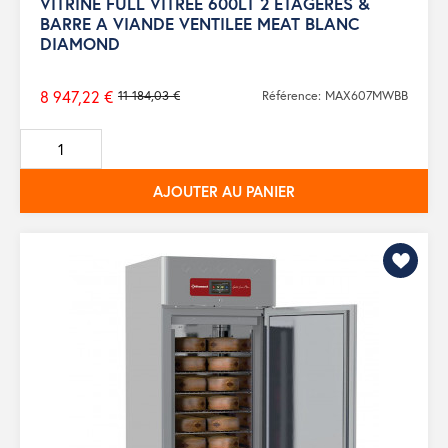
VITRINE FULL VITREE 600LT 2 ETAGERES &
BARRE A VIANDE VENTILEE MEAT BLANC
DIAMOND
8 947,22 €
11 184,03 €
Référence: MAX607MWBB
Prix
de
base
AJOUTER AU PANIER