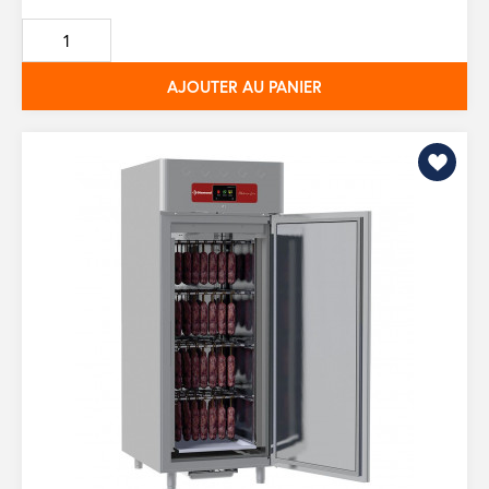
de
base
AJOUTER AU PANIER