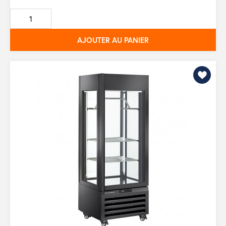
de
base
AJOUTER AU PANIER