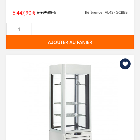
5 447,90 €
6 809,88 €
Référence: AL4SFGCBBB
Prix
de
base
AJOUTER AU PANIER