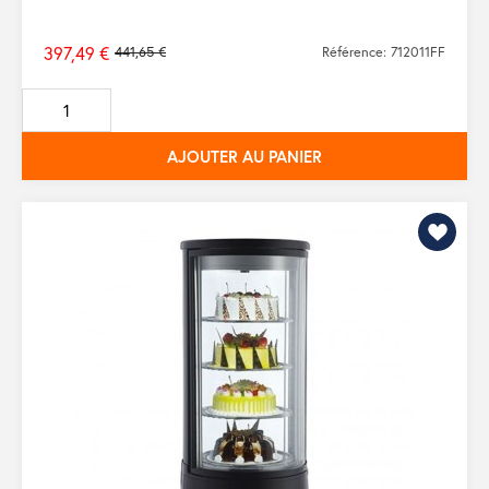
397,49 €
441,65 €
Référence: 712011FF
Prix
de
base
AJOUTER AU PANIER