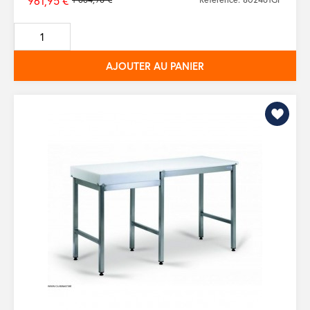
961,95 €
Prix
de
base
AJOUTER AU PANIER