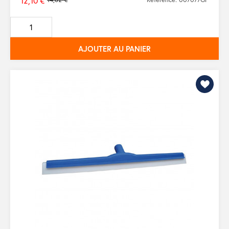
12,10 €
Prix
de
base
AJOUTER AU PANIER