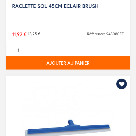
RACLETTE SOL 45CM ECLAIR BRUSH
11,92 €
13,25 €
Référence: 943080FF
Prix
de
base
AJOUTER AU PANIER