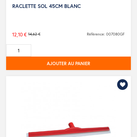
RACLETTE SOL 45CM BLANC
12,10 €
14,62 €
Référence: 007080GF
Prix
de
base
AJOUTER AU PANIER