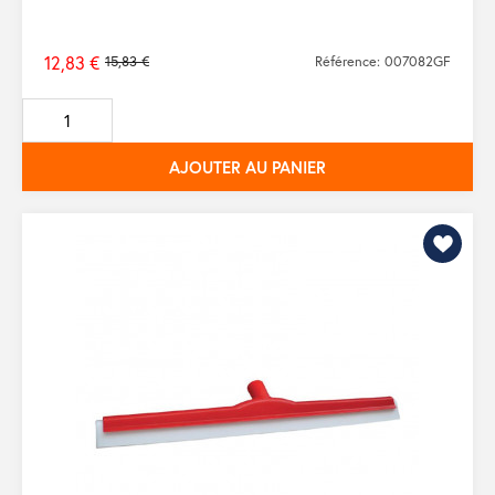
12,83 €
15,83 €
Référence: 007082GF
Prix
de
base
AJOUTER AU PANIER