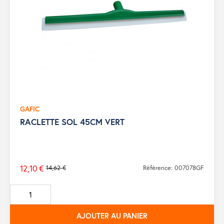
GAFIC
RACLETTE SOL 45CM VERT
12,10 €
14,62 €
Référence: 007078GF
Prix
de
base
AJOUTER AU PANIER