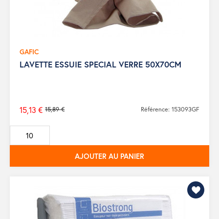
GAFIC
LAVETTE ESSUIE SPECIAL VERRE 50X70CM
15,13 €
15,89 €
Référence: 153093GF
Prix
de
base
AJOUTER AU PANIER