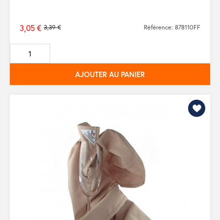
3,05 €
3,39 €
Référence: 878110FF
Prix
de
base
AJOUTER AU PANIER