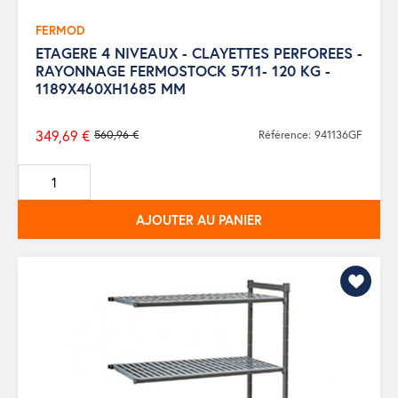
FERMOD
ETAGERE 4 NIVEAUX - CLAYETTES PERFOREES -
RAYONNAGE FERMOSTOCK 5711- 120 KG -
1189X460XH1685 MM
349,69 €
560,96 €
Référence: 941136GF
Prix
de
base
AJOUTER AU PANIER