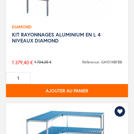
DIAMOND
KIT RAYONNAGES ALUMINIUM EN L 4
NIVEAUX DIAMOND
1 379,40 €
1 724,25 €
Référence: GA1014BFBB
Prix
de
base
AJOUTER AU PANIER