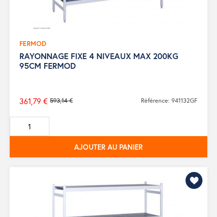
FERMOD
RAYONNAGE FIXE 4 NIVEAUX MAX 200KG
95CM FERMOD
361,79 €
593,14 €
Référence: 941132GF
Prix
de
base
AJOUTER AU PANIER