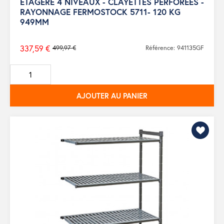
ETAGERE 4 NIVEAUX - CLAYETTES PERFOREES -
RAYONNAGE FERMOSTOCK 5711- 120 KG
949MM
337,59 €
499,97 €
Référence: 941135GF
Prix
de
base
AJOUTER AU PANIER