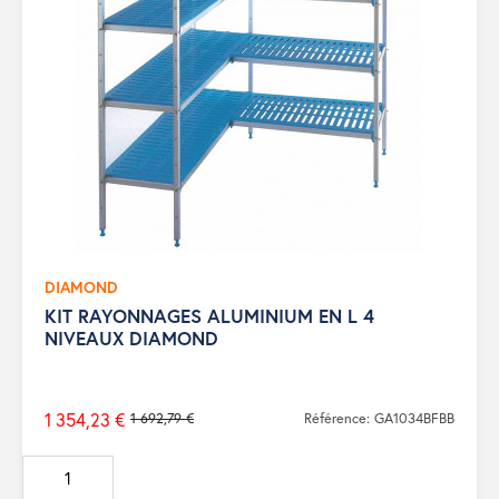
DIAMOND
KIT RAYONNAGES ALUMINIUM EN L 4
NIVEAUX DIAMOND
1 354,23 €
1 692,79 €
Référence: GA1034BFBB
Prix
de
base