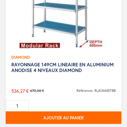
DIAMOND
RAYONNAGE 149CM LINEAIRE EN ALUMINIUM
ANODISE 4 NIVEAUX DIAMOND
536,27 €
670,34 €
Référence: RLA1444EFBB
Prix
de
base
AJOUTER AU PANIER