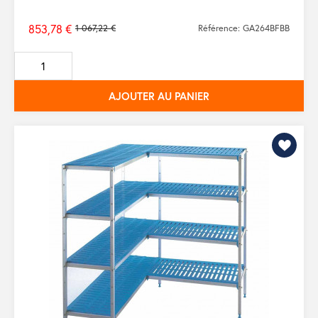
853,78 €
1 067,22 €
Référence: GA264BFBB
Prix
de
base
AJOUTER AU PANIER