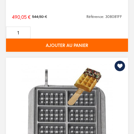
490,05 €
544,50 €
Référence: 308081FF
Prix
de
base
AJOUTER AU PANIER