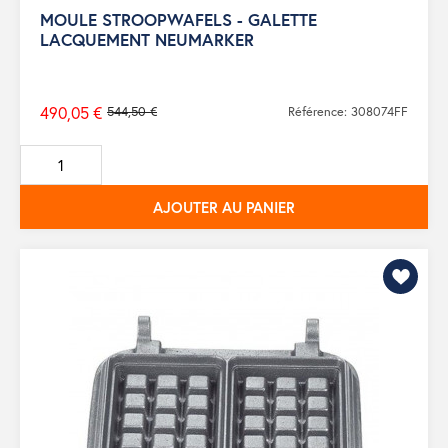
MOULE STROOPWAFELS - GALETTE
LACQUEMENT NEUMARKER
490,05 €
544,50 €
Référence: 308074FF
Prix
de
base
AJOUTER AU PANIER