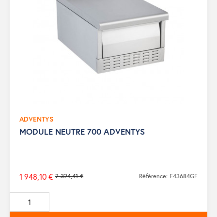
ADVENTYS
MODULE NEUTRE 700 ADVENTYS
1 948,10 €
2 324,41 €
Référence: E43684GF
Prix
de
base