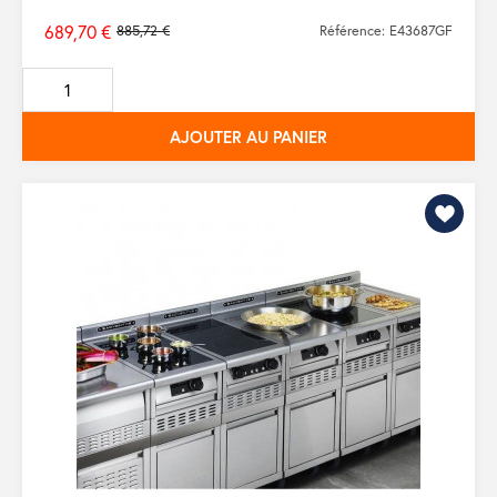
689,70 €
885,72 €
Référence: E43687GF
Prix
de
base
AJOUTER AU PANIER