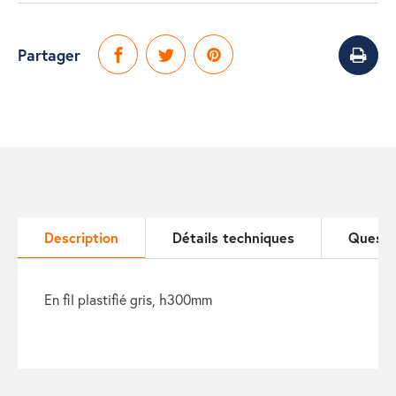
Partager
Description
Détails techniques
Questi
en fil plastifié gris, h300mm