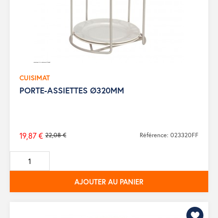
CUISIMAT
PORTE-ASSIETTES Ø320MM
19,87 €
22,08 €
Référence: 023320FF
Prix
de
base
AJOUTER AU PANIER