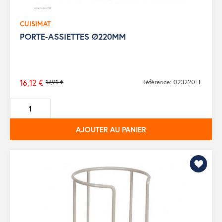
CUISIMAT
PORTE-ASSIETTES Ø220MM
16,12 €
17,91 €
Référence: 023220FF
Prix
de
base
AJOUTER AU PANIER