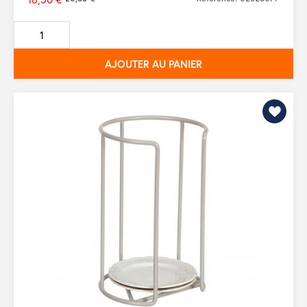
Prix
de
base
AJOUTER AU PANIER