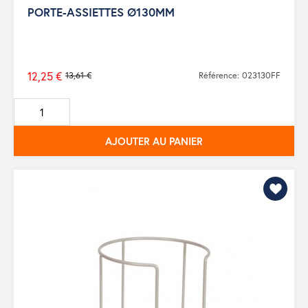
PORTE-ASSIETTES Ø130MM
12,25 €
13,61 €
Référence: 023130FF
Prix
de
base
AJOUTER AU PANIER