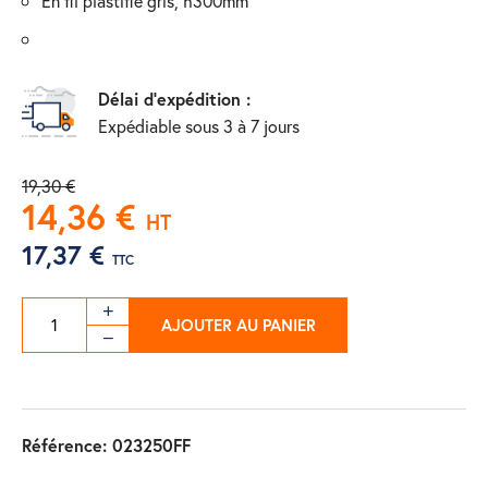
en fil plastifié gris, h300mm
Délai d'expédition :
Expédiable sous 3 à 7 jours
19,30 €
14,36 €
HT
17,37 €
TTC
AJOUTER AU PANIER
Référence:
023250FF