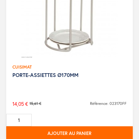
CUISIMAT
PORTE-ASSIETTES Ø170MM
14,05 €
15,61 €
Référence: 023170FF
Prix
de
base
AJOUTER AU PANIER