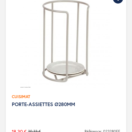
CUISIMAT
PORTE-ASSIETTES Ø280MM
18,30 €
20,33 €
Référence: 023280FF