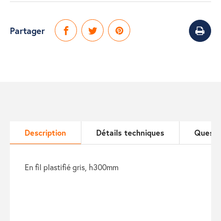
Partager
Description
Détails techniques
Questi
en fil plastifié gris, h300mm