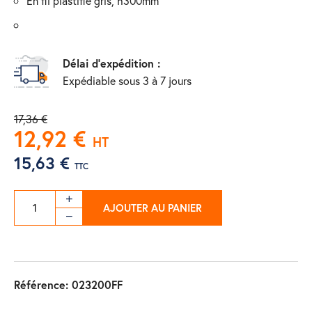
en fil plastifié gris, h300mm
Délai d'expédition :
Expédiable sous 3 à 7 jours
17,36 €
12,92 €
HT
15,63 €
TTC
AJOUTER AU PANIER
Référence:
023200FF