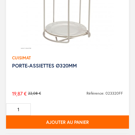
CUISIMAT
PORTE-ASSIETTES Ø320MM
19,87 €
22,08 €
Référence: 023320FF
Prix
de
base
AJOUTER AU PANIER