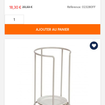
18,30 €
20,33 €
Référence: 023280FF
Prix
de
base
AJOUTER AU PANIER