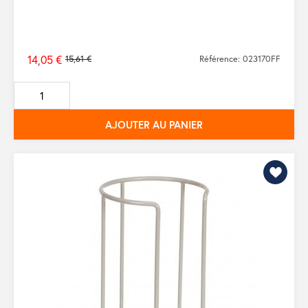
14,05 €
15,61 €
Référence: 023170FF
Prix
de
base
AJOUTER AU PANIER