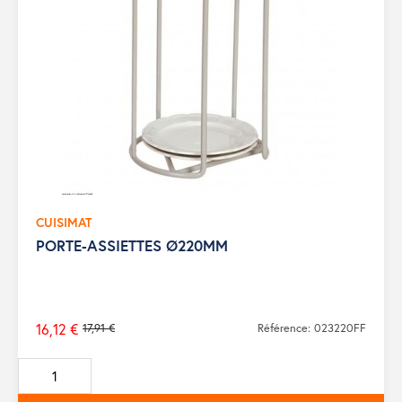
CUISIMAT
PORTE-ASSIETTES Ø220MM
16,12 €
17,91 €
Référence: 023220FF
Prix
de
base