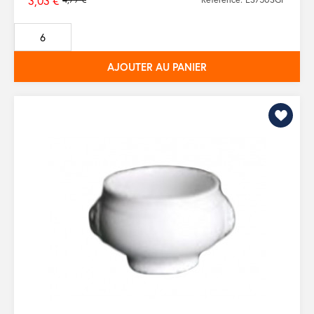
3,03 €
Prix
de
base
AJOUTER AU PANIER