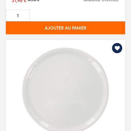
31,46 €
Prix
de
base
AJOUTER AU PANIER