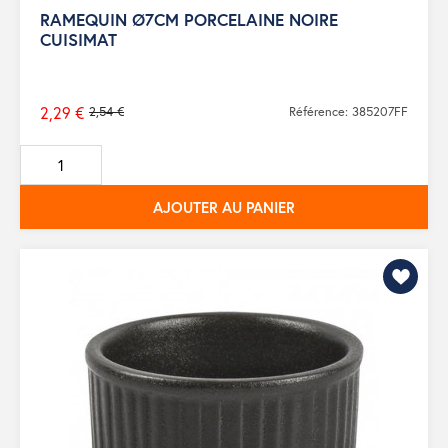
RAMEQUIN Ø7CM PORCELAINE NOIRE
CUISIMAT
2,29 €
2,54 €
Référence: 385207FF
Prix
de
base
AJOUTER AU PANIER