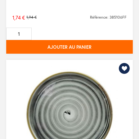
1,74 €
1,94 €
Référence: 385106FF
Prix
de
base
AJOUTER AU PANIER