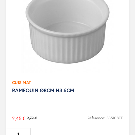
CUISIMAT
RAMEQUIN Ø8CM H3.6CM
2,45 €
2,72 €
Référence: 385108FF
Prix
de