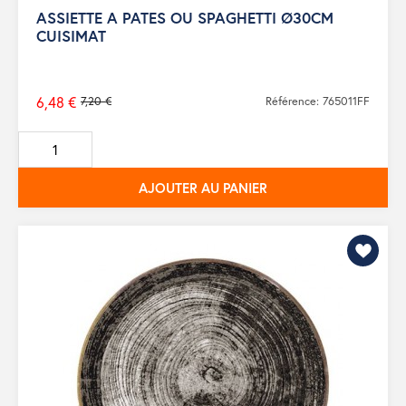
ASSIETTE A PATES OU SPAGHETTI Ø30CM
CUISIMAT
6,48 €
7,20 €
Référence: 765011FF
Prix
de
base
AJOUTER AU PANIER