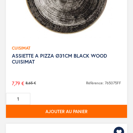
CUISIMAT
ASSIETTE A PIZZA Ø31CM BLACK WOOD
CUISIMAT
7,79 €
8,65 €
Référence: 765075FF
Prix
de
base
AJOUTER AU PANIER