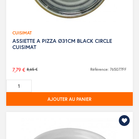
CUISIMAT
ASSIETTE A PIZZA Ø31CM BLACK CIRCLE
CUISIMAT
7,79 €
8,65 €
Référence: 765077FF
Prix
de
base
AJOUTER AU PANIER