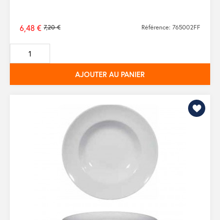
6,48 €
7,20 €
Référence: 765002FF
Prix
de
base
AJOUTER AU PANIER