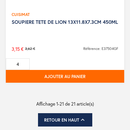
CUISIMAT
SOUPIERE TETE DE LION 13X11.8X7.3CM 450ML
3,15 €
3,62 €
Référence: E37504GF
Prix
de
base
AJOUTER AU PANIER
Affichage 1-21 de 21 article(s)

RETOUR EN HAUT