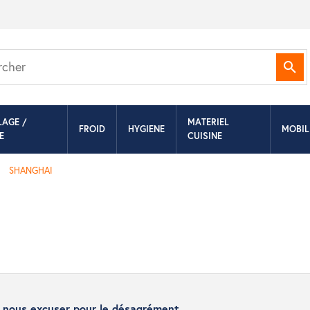
Rec
LAGE /
MATERIEL
FROID
HYGIENE
MOBIL
E
CUISINE
SHANGHAI
z nous excuser pour le désagrément.