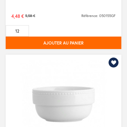
4,48 €
5,58 €
Référence: 050155GF
Prix
de
base
AJOUTER AU PANIER