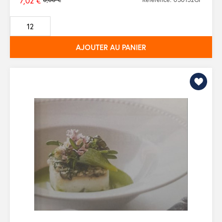
7,02 €
Prix
de
base
AJOUTER AU PANIER