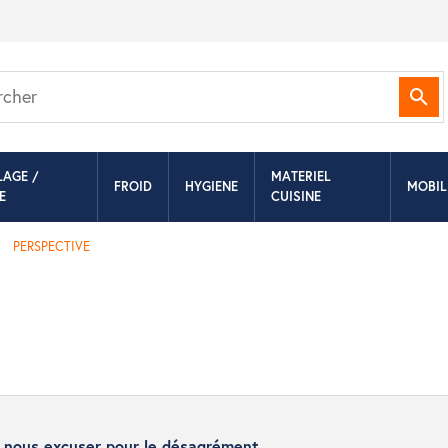
Rec
LAGE /
MATERIEL
FROID
HYGIENE
MOBIL
E
CUISINE
PERSPECTIVE
z nous excuser pour le désagrément.