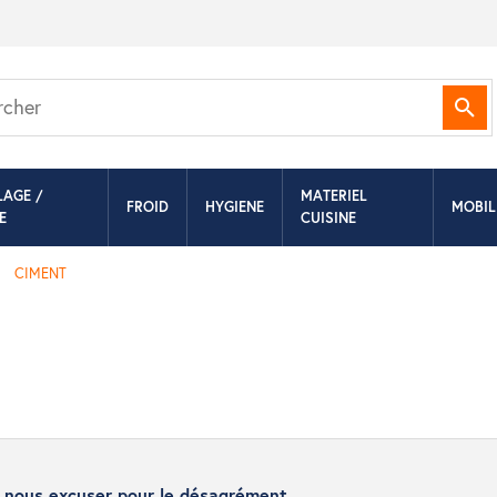
Rec
LAGE /
MATERIEL
FROID
HYGIENE
MOBIL
E
CUISINE
CIMENT
z nous excuser pour le désagrément.