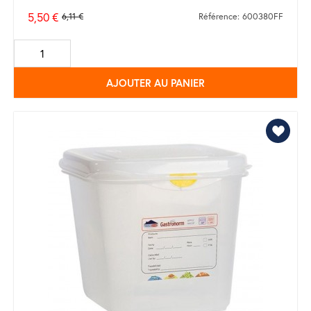
5,50 €
6,11 €
Référence: 600380FF
Prix
de
base
AJOUTER AU PANIER