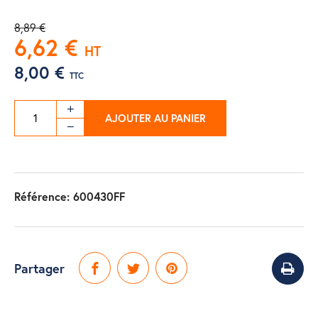
8,89 €
6,62 €
HT
8,00 €
TTC
AJOUTER AU PANIER
Référence:
600430FF
Partager