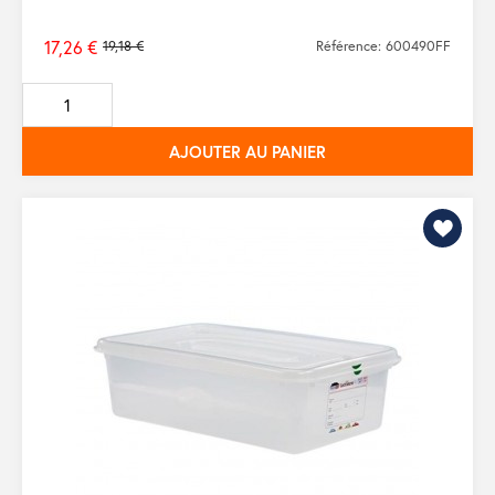
17,26 €
19,18 €
Référence: 600490FF
Prix
de
base
AJOUTER AU PANIER