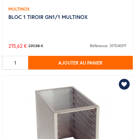
MULTINOX
BLOC 1 TIROIR GN1/1 MULTINOX
215,62 €
239,58 €
Référence: 317040FF
Prix
de
AJOUTER AU PANIER
base