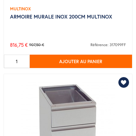
MULTINOX
ARMOIRE MURALE INOX 200CM MULTINOX
816,75 €
907,50 €
Référence: 317099FF
Prix
de
AJOUTER AU PANIER
base