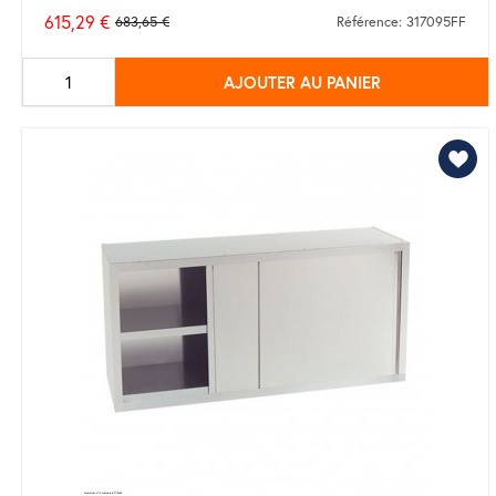
615,29 €
683,65 €
Référence: 317095FF
Prix
de
AJOUTER AU PANIER
base