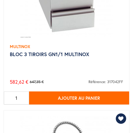
MULTINOX
BLOC 3 TIROIRS GN1/1 MULTINOX
582,62 €
647,35 €
Référence: 317042FF
Prix
de
AJOUTER AU PANIER
base