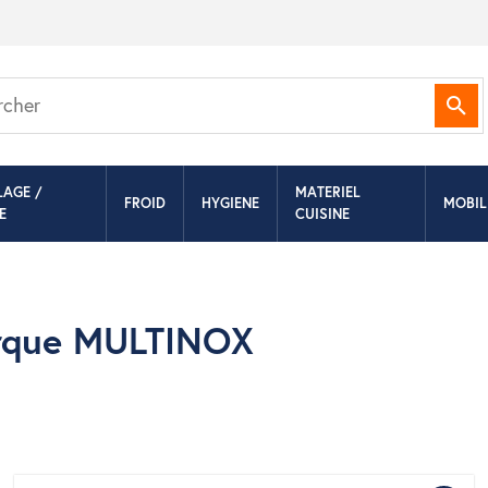
Rec
LAGE /
MATERIEL
FROID
HYGIENE
MOBIL
E
CUISINE
marque MULTINOX