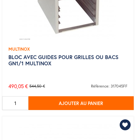
MULTINOX
BLOC AVEC GUIDES POUR GRILLES OU BACS
GN1/1 MULTINOX
490,05 €
544,50 €
Référence: 317045FF
Prix
de
AJOUTER AU PANIER
base