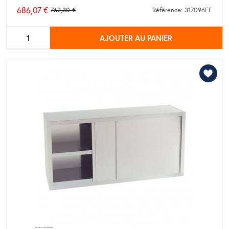
686,07 €
762,30 €
Référence: 317096FF
Prix
de
AJOUTER AU PANIER
base