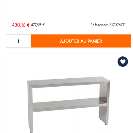
430,16 €
477,95 €
Référence: 317076FF
Prix
de
AJOUTER AU PANIER
base