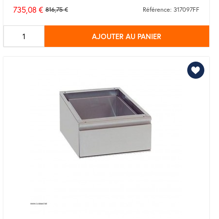
735,08 €
816,75 €
Référence: 317097FF
Prix
de
AJOUTER AU PANIER
base