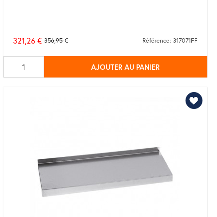
321,26 €
356,95 €
Référence: 317071FF
Prix
de
AJOUTER AU PANIER
base