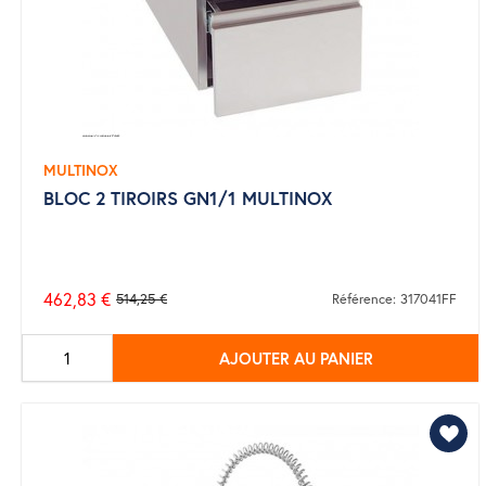
MULTINOX
BLOC 2 TIROIRS GN1/1 MULTINOX
462,83 €
514,25 €
Référence: 317041FF
Prix
de
AJOUTER AU PANIER
base