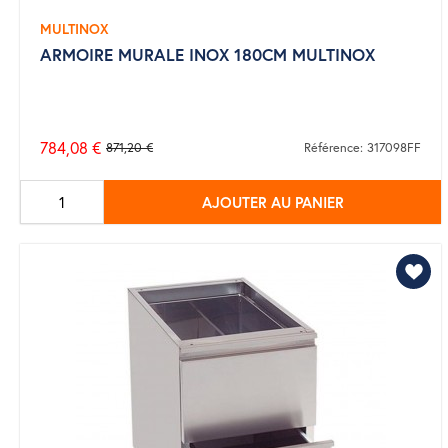
MULTINOX
ARMOIRE MURALE INOX 180CM MULTINOX
784,08 €
871,20 €
Référence: 317098FF
Prix
de
AJOUTER AU PANIER
base