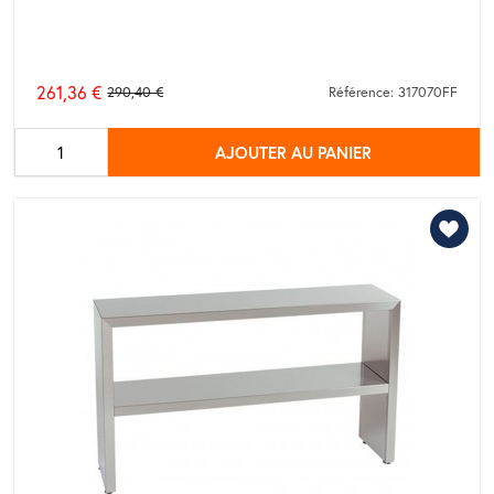
261,36 €
290,40 €
Référence: 317070FF
Prix
de
AJOUTER AU PANIER
base