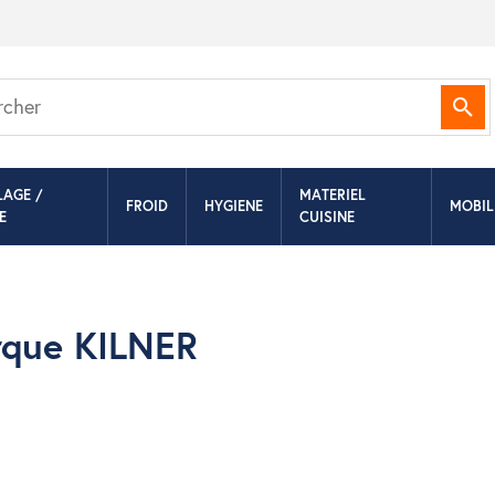
Rec
LAGE /
MATERIEL
FROID
HYGIENE
MOBIL
E
CUISINE
arque KILNER