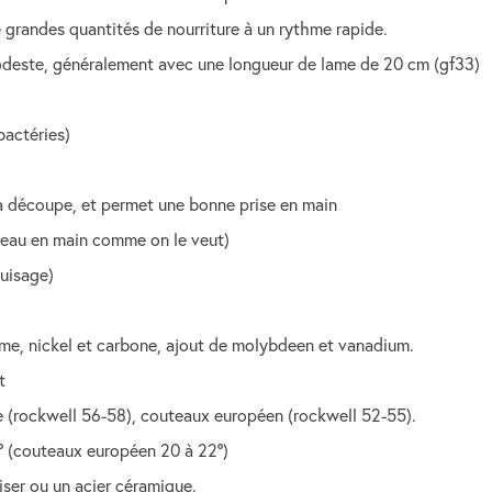
 grandes quantités de nourriture à un rythme rapide.
odeste, généralement avec une longueur de lame de 20 cm (gf33)
bactéries)
e la découpe, et permet une bonne prise en main
uteau en main comme on le veut)
guisage)
hrome, nickel et carbone, ajout de molybdeen et vanadium.
t
gide (rockwell 56-58), couteaux européen (rockwell 52-55).
17° (couteaux européen 20 à 22°)
uiser ou un acier céramique.