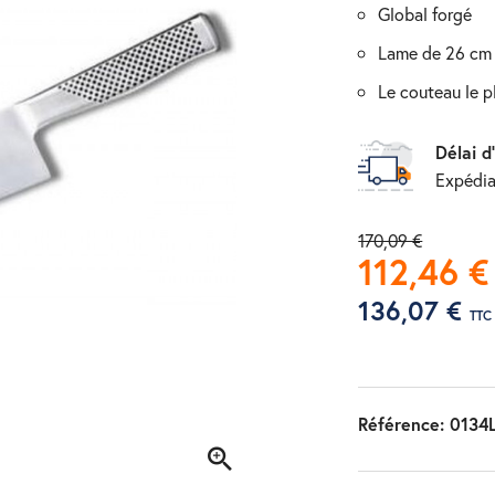
global forgé
lame de 26 cm
le couteau le 
Délai d
Expédia
170,09 €
112,46 €
136,07 €
TTC
Référence:
0134