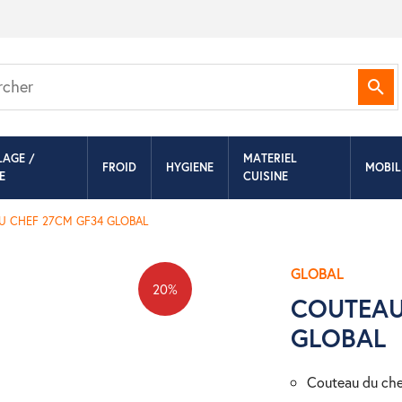
Rec
LAGE /
MATERIEL
FROID
HYGIENE
MOBIL
E
CUISINE
U CHEF 27CM GF34 GLOBAL
GLOBAL
20%
COUTEAU
GLOBAL
couteau du ch