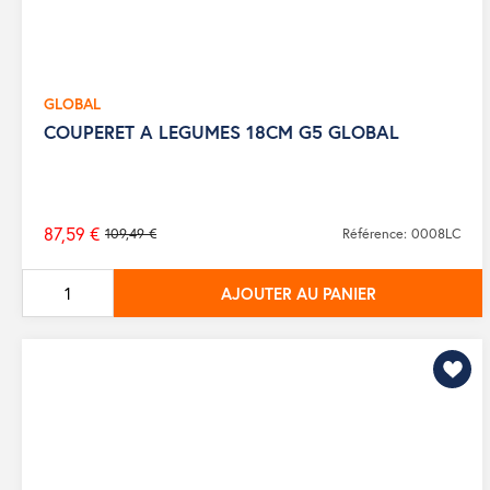
GLOBAL
COUPERET A LEGUMES 18CM G5 GLOBAL
87,59 €
109,49 €
Référence: 0008LC
Prix
de
AJOUTER AU PANIER
base