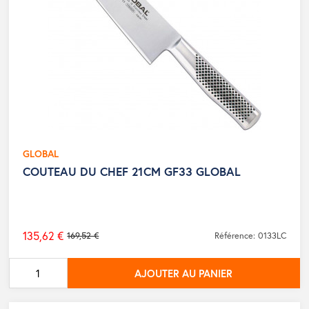
GLOBAL
COUTEAU DU CHEF 21CM GF33 GLOBAL
135,62 €
169,52 €
Référence: 0133LC
Prix
de
AJOUTER AU PANIER
base