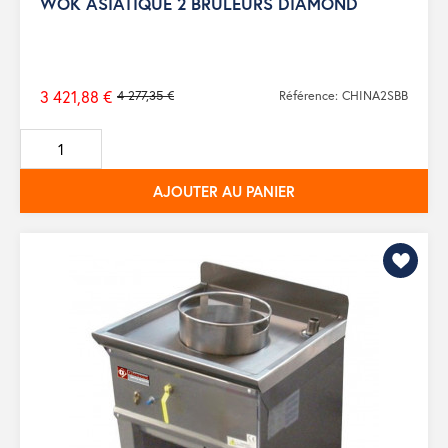
WOK ASIATIQUE 2 BRULEURS DIAMOND
3 421,88 €
4 277,35 €
Référence: CHINA2SBB
Prix
de
base
AJOUTER AU PANIER