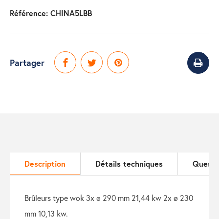
Référence:
CHINA5LBB
Partager
Description
Détails techniques
Questi
brûleurs type wok 3x ø 290 mm 21,44 kw 2x ø 230
mm 10,13 kw.