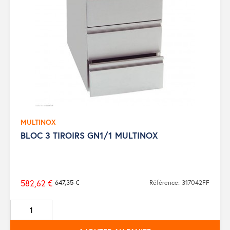
MULTINOX
BLOC 3 TIROIRS GN1/1 MULTINOX
582,62 €
647,35 €
Référence: 317042FF
Prix
de
base