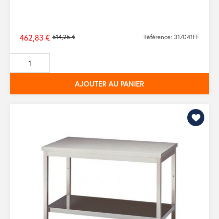
462,83 €
514,25 €
Référence: 317041FF
Prix
de
base
AJOUTER AU PANIER