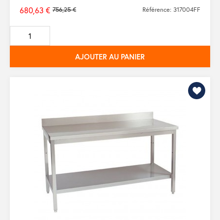
680,63 €
756,25 €
Référence: 317004FF
Prix
de
base
AJOUTER AU PANIER