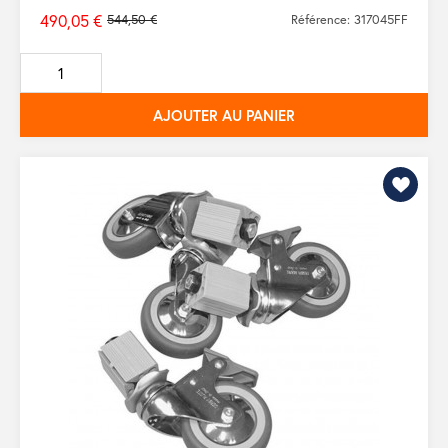
490,05 €
544,50 €
Référence: 317045FF
Prix
de
base
AJOUTER AU PANIER